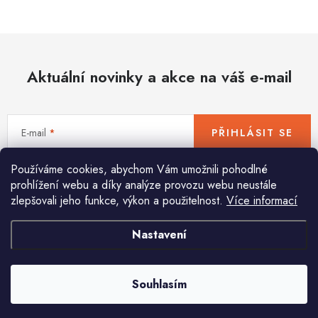
Hobby
Dětské zboží a hračky
Aktuální novinky a akce na váš e-mail
Novinky
World Cleanup Day
E-mail
PŘIHLÁSIT SE
Akční ceny
Používáme cookies, abychom Vám umožnili pohodlné
Vložením e-mailu souhlasíte s
podmínkami ochrany osobních údajů
Půjčovna
Kontaktuje nás
Obchodní podmínky
prohlížení webu a díky analýze provozu webu neustále
zlepšovali jeho funkce, výkon a použitelnost.
Více informací
Vrácení a reklamace
Podmínky ochrany osobních údajů
Obchodní podmínky pro podnikatele
Způsob doručení a platby
Nastavení
Pomůžeme vám s výběrem
Zásady používání cookies
O nás
Blog
Potřebujete s něčím poradit? Jsme tu pro vás!
Souhlasím
info
@
huka.cz