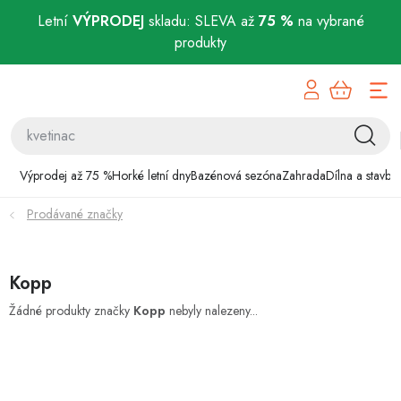
Letní
VÝPRODEJ
skladu: SLEVA až
75 %
na vybrané
produkty
Přejít
Výprodej až 75 %
na
obsah
Horké letní dny
Bazénová sezóna
Výprodej až 75 %
Horké letní dny
Bazénová sezóna
Zahrada
Dílna a stavba
Prodávané značky
Zahrada
Dílna a stavba
Kopp
Domácnost
Žádné produkty značky
Kopp
nebyly nalezeny...
Chovatelské potřeby