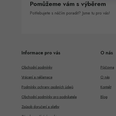
Pomůžeme vám s výběrem
n
Potřebujete s něčím poradit? Jsme tu pro vás!
e
l
Z
á
Informace pro vás
O nás
p
a
Obchodní podmínky
Půjčovna
t
Vrácení a reklamace
O nás
í
Podmínky ochrany osobních údajů
Kontakt
Obchodní podmínky pro podnikatele
Blog
Způsob doručení a platby