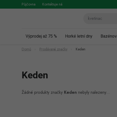
Přejít
Půjčovna
Kontaktuje nás
Obchodní podmínky
Vráce
na
obsah
Výprodej až 75 %
Horké letní dny
Bazénov
Domů
Prodávané značky
Keden
Keden
Žádné produkty značky
Keden
nebyly nalezeny...