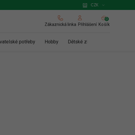
 pro podnikatele
Způsob doručení a platby
Zásady používání cookies
CZK
NÁKUPNÍ
KOŠÍK
Zákaznická linka
Košík
Přihlášení
vatelské potřeby
Hobby
Dětské zboží a hračky
N