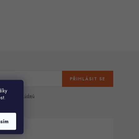
PŘIHLÁSIT SE
díky
any osobních údajů
st.
asím