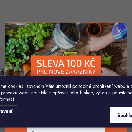
áš e-mail
E-mail
me cookies, abychom Vám umožnili pohodlné prohlížení webu a 
Vložením e-mailu souhlasíte s
podmínkami ochr
 provozu webu neustále zlepšovali jeho funkce, výkon a použitelno
formací
Komu ji máme poslat?
tavení
Souhl
E-mailová adresa