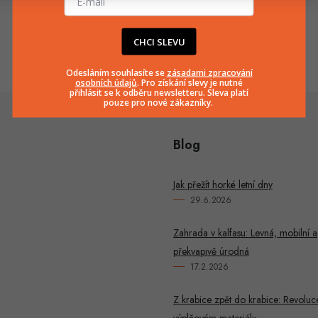
info
@
huka.cz
+420777799661
CHCI SLEVU
Odesláním souhlasíte se
zásadami zpracování
osobních údajů
. Pro získání slevy je nutné
přihlásit se k odběru newsletteru. Sleva platí
pouze pro nové zákazníky.
Blog
Jak přežít horké letní dny
29.6.2026
Zahrada v kalfasu: Levná, mobilní a
překvapivě úrodná
17.2.2026
Z krabice zpět do krabice: Revoluc