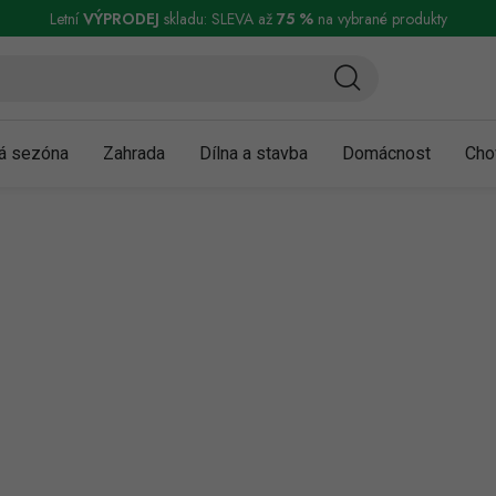
ní a reklamace
Podmínky ochrany osobních údajů
Obchodní podmínky
Letní
VÝPRODEJ
skladu: SLEVA až
75 %
na vybrané produkty
á sezóna
Zahrada
Dílna a stavba
Domácnost
Cho