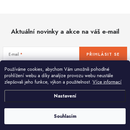
Hobby
Dětské zboží a hračky
Aktuální novinky a akce na váš e-mail
Novinky
World Cleanup Day
E-mail
PŘIHLÁSIT SE
Akční ceny
Používáme cookies, abychom Vám umožnili pohodlné
Vložením e-mailu souhlasíte s
podmínkami ochrany osobních údajů
Půjčovna
Kontaktuje nás
Obchodní podmínky
prohlížení webu a díky analýze provozu webu neustále
zlepšovali jeho funkce, výkon a použitelnost.
Více informací
Vrácení a reklamace
Podmínky ochrany osobních údajů
Obchodní podmínky pro podnikatele
Způsob doručení a platby
Nastavení
Pomůžeme vám s výběrem
Zásady používání cookies
O nás
Blog
Potřebujete s něčím poradit? Jsme tu pro vás!
Souhlasím
info
@
huka.cz