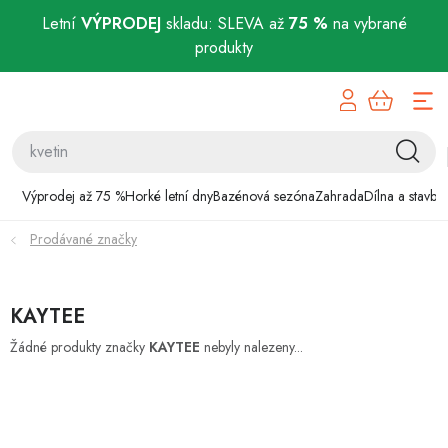
Letní
VÝPRODEJ
skladu: SLEVA až
75 %
na vybrané
produkty
Přejít
Výprodej až 75 %
na
obsah
Horké letní dny
Bazénová sezóna
Výprodej až 75 %
Horké letní dny
Bazénová sezóna
Zahrada
Dílna a stavba
Prodávané značky
Zahrada
Dílna a stavba
KAYTEE
Domácnost
Žádné produkty značky
KAYTEE
nebyly nalezeny...
Chovatelské potřeby