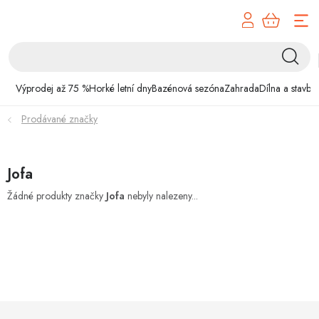
Přejít
na
obsah
Výprodej až 75 %
Výprodej až 75 %
Horké letní dny
Bazénová sezóna
Zahrada
Dílna a stavba
Horké letní dny
Prodávané značky
Bazénová sezóna
Jofa
Zahrada
Žádné produkty značky
Jofa
nebyly nalezeny...
Dílna a stavba
Domácnost
Chovatelské potřeby