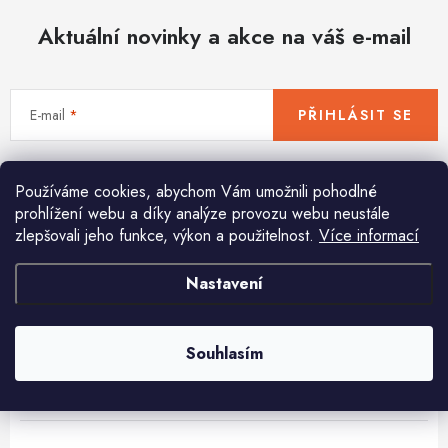
Hobby
Aktuální novinky a akce na váš e-mail
Dětské zboží a hračky
Novinky
E-mail
PŘIHLÁSIT SE
World Cleanup Day
Vložením e-mailu souhlasíte s
podmínkami ochrany osobních údajů
Používáme cookies, abychom Vám umožnili pohodlné
Akční ceny
prohlížení webu a díky analýze provozu webu neustále
zlepšovali jeho funkce, výkon a použitelnost.
Více informací
Půjčovna
Kontaktuje nás
Obchodní podmínky
Pomůžeme vám s výběrem
Nastavení
Vrácení a reklamace
Podmínky ochrany osobních údajů
Potřebujete s něčím poradit? Jsme tu pro vás!
Obchodní podmínky pro podnikatele
Způsob doručení a platby
info
@
huka.cz
Zásady používání cookies
O nás
Blog
Souhlasím
+420777799661