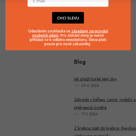
info
@
huka.cz
+420777799661
CHCI SLEVU
Odesláním souhlasíte se
zásadami zpracování
osobních údajů
. Pro získání slevy je nutné
přihlásit se k odběru newsletteru. Sleva platí
pouze pro nové zákazníky.
Blog
Jak přežít horké letní dny
29.6.2026
Zahrada v kalfasu: Levná, mobilní a
překvapivě úrodná
17.2.2026
Z krabice zpět do krabice: Revoluc