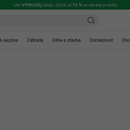
ní a reklamace
Podmínky ochrany osobních údajů
Obchodní podmínky
Letní
VÝPRODEJ
skladu: SLEVA až
75 %
na vybrané produkty
á sezóna
Zahrada
Dílna a stavba
Domácnost
Cho