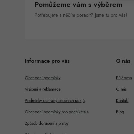
Pomůžeme vám s výběrem
n
Potřebujete s něčím poradit? Jsme tu pro vás!
e
l
Z
á
Informace pro vás
O nás
p
a
Obchodní podmínky
Půjčovna
t
Vrácení a reklamace
O nás
í
Podmínky ochrany osobních údajů
Kontakt
Obchodní podmínky pro podnikatele
Blog
Způsob doručení a platby