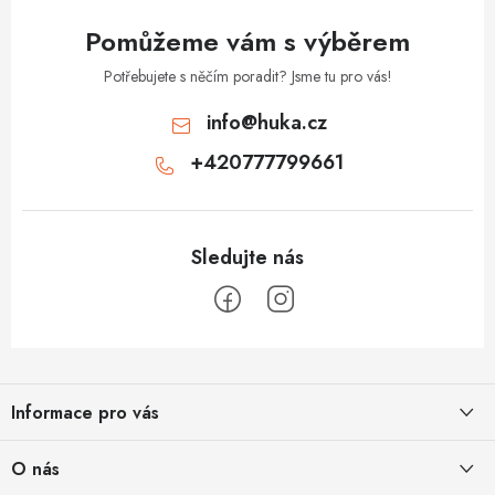
u
Pomůžeme vám s výběrem
Potřebujete s něčím poradit? Jsme tu pro vás!
info
@
huka.cz
+420777799661
Z
á
Informace pro vás
p
a
Obchodní podmínky
O nás
t