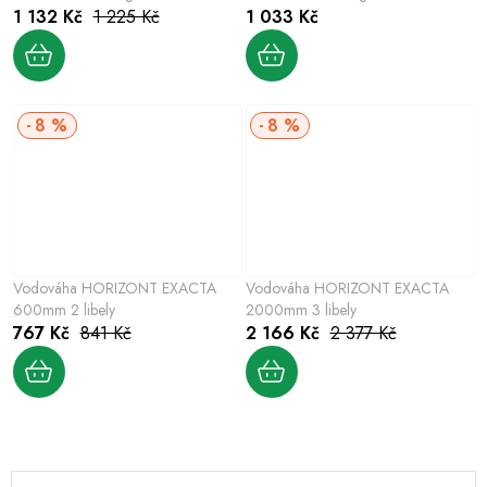
1 132 Kč
1 225 Kč
1 033 Kč
8 %
8 %
Vodováha HORIZONT EXACTA
Vodováha HORIZONT EXACTA
600mm 2 libely
2000mm 3 libely
767 Kč
841 Kč
2 166 Kč
2 377 Kč
O