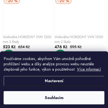
20 %
20 %
Vodováha HORIZONT VVN 1200
Vodováha HORIZONT VVN 1000
mm 2 libely
mm 2 libely
523 Kč
654 Kč
476 Kč
595 Kč
Používáme cookies, abychom Vám umožnili pohodlné
prohlížení webu a díky analýze provozu webu neustále
zlepšovali jeho funkce, výkon a použitelnost.
Více informací
Nastavení
Souhlasím
Vodováha HORIZONT VVM
Vodováha HORIZONT VVM