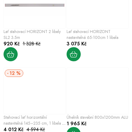
Lať stahovací HORIZONT 2 libely
Lať stahovací HORIZONT
SL2 3.5m
nastavitelná 65-100cm 1 libela
920 Kč
1 328 Kč
3 075 Kč
12 %
Stahovací lať horizontální
Úhelník stavební 800x1200mm ALU
nastavitelná 145–235 cm, 1 libela –
1 965 Kč
35222
4 012 Kč
4 594 Kč