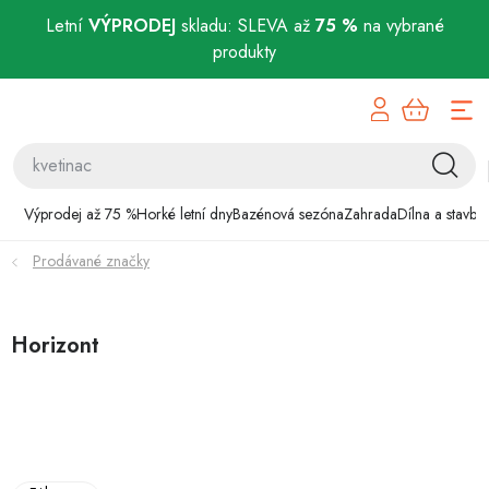
Letní
VÝPRODEJ
skladu: SLEVA až
75 %
na vybrané
produkty
Přejít
Výprodej až 75 %
na
obsah
Horké letní dny
Bazénová sezóna
Výprodej až 75 %
Horké letní dny
Bazénová sezóna
Zahrada
Dílna a stavba
Prodávané značky
Zahrada
Dílna a stavba
Horizont
Domácnost
Chovatelské potřeby