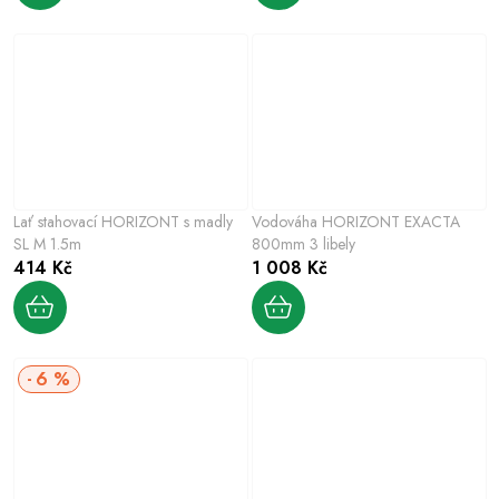
Lať stahovací HORIZONT s madly
Vodováha HORIZONT EXACTA
SL M 1.5m
800mm 3 libely
414 Kč
1 008 Kč
6 %