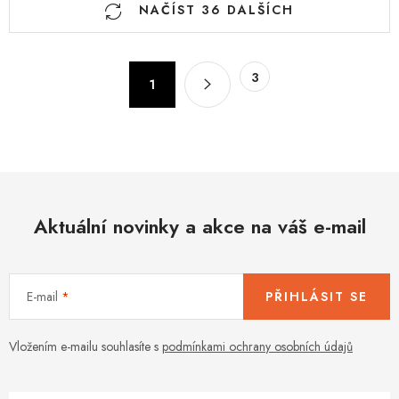
NAČÍST 36 DALŠÍCH
v
l
á
S
3
d
1
t
a
r
c
á
n
í
k
p
o
r
v
Aktuální novinky a akce na váš e-mail
v
á
k
n
y
í
v
E-mail
PŘIHLÁSIT SE
ý
p
Vložením e-mailu souhlasíte s
podmínkami ochrany osobních údajů
i
s