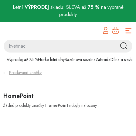
Letní
VÝPRODEJ
skladu: SLEVA až
75 %
na vybrané
produkty
Přejít
Výprodej až 75 %
na
obsah
Horké letní dny
Bazénová sezóna
Výprodej až 75 %
Horké letní dny
Bazénová sezóna
Zahrada
Dílna a stavba
Prodávané značky
Zahrada
Dílna a stavba
HomePoint
Domácnost
Žádné produkty značky
HomePoint
nebyly nalezeny...
Chovatelské potřeby