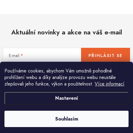
Hobby
Dětské zboží a hračky
Aktuální novinky a akce na váš e-mail
Novinky
World Cleanup Day
E-mail
PŘIHLÁSIT SE
Akční ceny
Používáme cookies, abychom Vám umožnili pohodlné
Vložením e-mailu souhlasíte s
podmínkami ochrany osobních údajů
Půjčovna
Kontaktuje nás
Obchodní podmínky
prohlížení webu a díky analýze provozu webu neustále
zlepšovali jeho funkce, výkon a použitelnost.
Více informací
Vrácení a reklamace
Podmínky ochrany osobních údajů
Obchodní podmínky pro podnikatele
Způsob doručení a platby
Nastavení
Pomůžeme vám s výběrem
Zásady používání cookies
O nás
Blog
Potřebujete s něčím poradit? Jsme tu pro vás!
Souhlasím
info
@
huka.cz