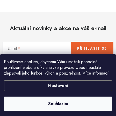
Hobby
Dětské zboží a hračky
Aktuální novinky a akce na váš e-mail
Novinky
World Cleanup Day
E-mail
PŘIHLÁSIT SE
Akční ceny
Používáme cookies, abychom Vám umožnili pohodlné
Vložením e-mailu souhlasíte s
podmínkami ochrany osobních údajů
Půjčovna
Kontaktuje nás
Obchodní podmínky
prohlížení webu a díky analýze provozu webu neustále
zlepšovali jeho funkce, výkon a použitelnost.
Více informací
Vrácení a reklamace
Podmínky ochrany osobních údajů
Obchodní podmínky pro podnikatele
Způsob doručení a platby
Nastavení
Pomůžeme vám s výběrem
Zásady používání cookies
O nás
Blog
Potřebujete s něčím poradit? Jsme tu pro vás!
Souhlasím
info
@
huka.cz