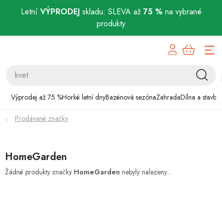
Letní
VÝPRODEJ
skladu: SLEVA až
75 %
na vybrané
produkty
Přejít
Výprodej až 75 %
na
obsah
Horké letní dny
Bazénová sezóna
Výprodej až 75 %
Horké letní dny
Bazénová sezóna
Zahrada
Dílna a stavba
Prodávané značky
Zahrada
Dílna a stavba
HomeGarden
Domácnost
Žádné produkty značky
HomeGarden
nebyly nalezeny...
Chovatelské potřeby