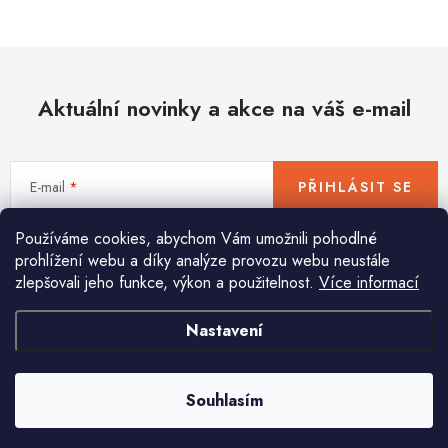
Hobby
Dětské zboží a hračky
Aktuální novinky a akce na váš e-mail
Novinky
World Cleanup Day
E-mail
PŘIHLÁSIT SE
Akční ceny
Používáme cookies, abychom Vám umožnili pohodlné
Vložením e-mailu souhlasíte s
podmínkami ochrany osobních údajů
Půjčovna
Kontaktuje nás
Obchodní podmínky
prohlížení webu a díky analýze provozu webu neustále
zlepšovali jeho funkce, výkon a použitelnost.
Více informací
Vrácení a reklamace
Podmínky ochrany osobních údajů
Obchodní podmínky pro podnikatele
Způsob doručení a platby
Nastavení
Pomůžeme vám s výběrem
Zásady používání cookies
O nás
Blog
Potřebujete s něčím poradit? Jsme tu pro vás!
Souhlasím
info
@
huka.cz