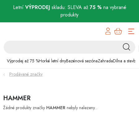
Letní
VÝPRODEJ
skladu: SLEVA až
75 %
na vybrané
produkty
Přejít
Výprodej až 75 %
na
obsah
Horké letní dny
Bazénová sezóna
Výprodej až 75 %
Horké letní dny
Bazénová sezóna
Zahrada
Dílna a stavba
Prodávané značky
Zahrada
Dílna a stavba
HAMMER
Domácnost
Žádné produkty značky
HAMMER
nebyly nalezeny...
Chovatelské potřeby