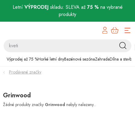
Letní
VÝPRODEJ
skladu: SLEVA až
75 %
na vybrané
produkty
Přejít
Výprodej až 75 %
na
obsah
Horké letní dny
Bazénová sezóna
Výprodej až 75 %
Horké letní dny
Bazénová sezóna
Zahrada
Dílna a stavba
Prodávané značky
Zahrada
Dílna a stavba
Grinwood
Domácnost
Žádné produkty značky
Grinwood
nebyly nalezeny...
Chovatelské potřeby