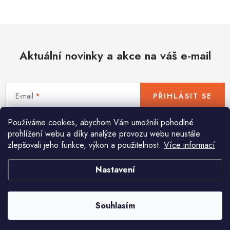
Hobby
Dětské zboží a hračky
Aktuální novinky a akce na váš e-mail
Novinky
World Cleanup Day
E-mail
PŘIHLÁSIT SE
Akční ceny
Používáme cookies, abychom Vám umožnili pohodlné
Vložením e-mailu souhlasíte s
podmínkami ochrany osobních údajů
Půjčovna
Kontaktuje nás
Obchodní podmínky
prohlížení webu a díky analýze provozu webu neustále
zlepšovali jeho funkce, výkon a použitelnost.
Více informací
Vrácení a reklamace
Podmínky ochrany osobních údajů
Obchodní podmínky pro podnikatele
Způsob doručení a platby
Nastavení
Pomůžeme vám s výběrem
Zásady používání cookies
O nás
Blog
Potřebujete s něčím poradit? Jsme tu pro vás!
Souhlasím
info
@
huka.cz