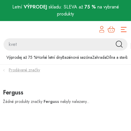
Letní
VÝPRODEJ
skladu: SLEVA až
75 %
na vybrané
produkty
Přejít
Výprodej až 75 %
na
obsah
Horké letní dny
Bazénová sezóna
Výprodej až 75 %
Horké letní dny
Bazénová sezóna
Zahrada
Dílna a stavba
Prodávané značky
Zahrada
Dílna a stavba
Ferguss
Domácnost
Žádné produkty značky
Ferguss
nebyly nalezeny...
Chovatelské potřeby