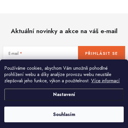
Hobby
Dětské zboží a hračky
Aktuální novinky a akce na váš e-mail
Novinky
World Cleanup Day
E-mail
PŘIHLÁSIT SE
Akční ceny
Používáme cookies, abychom Vám umožnili pohodlné
Vložením e-mailu souhlasíte s
podmínkami ochrany osobních údajů
Půjčovna
Kontaktuje nás
Obchodní podmínky
prohlížení webu a díky analýze provozu webu neustále
zlepšovali jeho funkce, výkon a použitelnost.
Více informací
Vrácení a reklamace
Podmínky ochrany osobních údajů
Obchodní podmínky pro podnikatele
Způsob doručení a platby
Nastavení
Pomůžeme vám s výběrem
Zásady používání cookies
O nás
Blog
Potřebujete s něčím poradit? Jsme tu pro vás!
Souhlasím
info
@
huka.cz