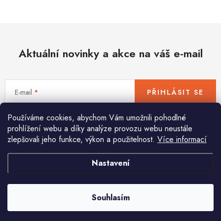
Hobby
Dětské zboží a hračky
Aktuální novinky a akce na váš e-mail
Novinky
World Cleanup Day
E-mail
PŘIHLÁSIT SE
Akční ceny
Používáme cookies, abychom Vám umožnili pohodlné
Vložením e-mailu souhlasíte s
podmínkami ochrany osobních údajů
Půjčovna
Kontaktuje nás
Obchodní podmínky
prohlížení webu a díky analýze provozu webu neustále
zlepšovali jeho funkce, výkon a použitelnost.
Více informací
Vrácení a reklamace
Podmínky ochrany osobních údajů
Obchodní podmínky pro podnikatele
Způsob doručení a platby
Nastavení
Pomůžeme vám s výběrem
Zásady používání cookies
O nás
Blog
Potřebujete s něčím poradit? Jsme tu pro vás!
Souhlasím
info
@
huka.cz