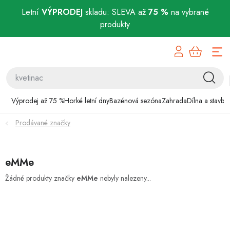
Letní
VÝPRODEJ
skladu: SLEVA až
75 %
na vybrané
produkty
Přejít
Výprodej až 75 %
na
obsah
Horké letní dny
Bazénová sezóna
Výprodej až 75 %
Horké letní dny
Bazénová sezóna
Zahrada
Dílna a stavba
Prodávané značky
Zahrada
Dílna a stavba
eMMe
Domácnost
Žádné produkty značky
eMMe
nebyly nalezeny...
Chovatelské potřeby