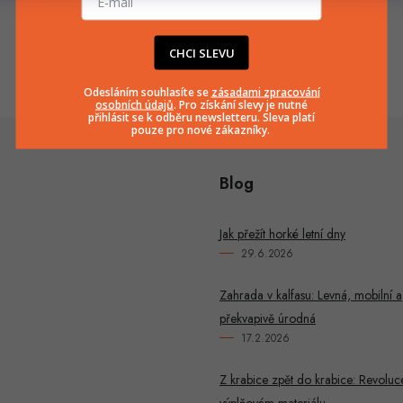
info
@
huka.cz
+420777799661
CHCI SLEVU
Odesláním souhlasíte se
zásadami zpracování
osobních údajů
. Pro získání slevy je nutné
přihlásit se k odběru newsletteru. Sleva platí
pouze pro nové zákazníky.
Blog
Jak přežít horké letní dny
29.6.2026
Zahrada v kalfasu: Levná, mobilní a
překvapivě úrodná
17.2.2026
Z krabice zpět do krabice: Revoluc