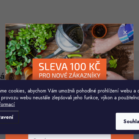
áš e-mail
E-mail
me cookies, abychom Vám umožnili pohodlné prohlížení webu a 
Vložením e-mailu souhlasíte s
podmínkami ochr
 provozu webu neustále zlepšovali jeho funkce, výkon a použitelno
formací
Komu ji máme poslat?
tavení
Souhl
E-mailová adresa