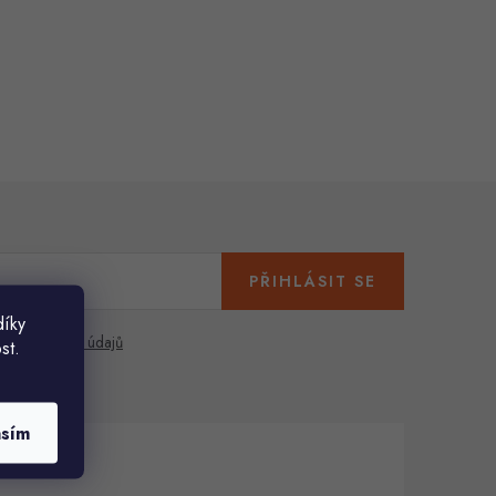
PŘIHLÁSIT SE
díky
any osobních údajů
st.
asím