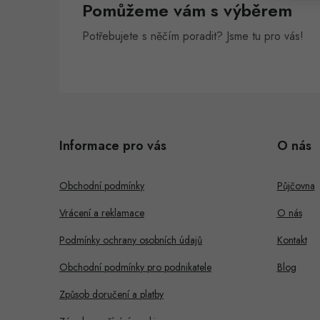
Pomůžeme vám s výběrem
n
Potřebujete s něčím poradit? Jsme tu pro vás!
e
l
Z
á
Informace pro vás
O nás
p
a
Obchodní podmínky
Půjčovna
t
Vrácení a reklamace
O nás
í
Podmínky ochrany osobních údajů
Kontakt
Obchodní podmínky pro podnikatele
Blog
Způsob doručení a platby