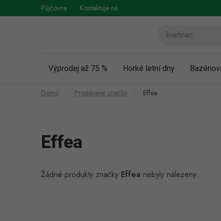
Přejít
Půjčovna
Kontaktuje nás
Obchodní podmínky
Vráce
na
obsah
Výprodej až 75 %
Horké letní dny
Bazénov
Domů
Prodávané značky
Effea
Effea
Žádné produkty značky
Effea
nebyly nalezeny...