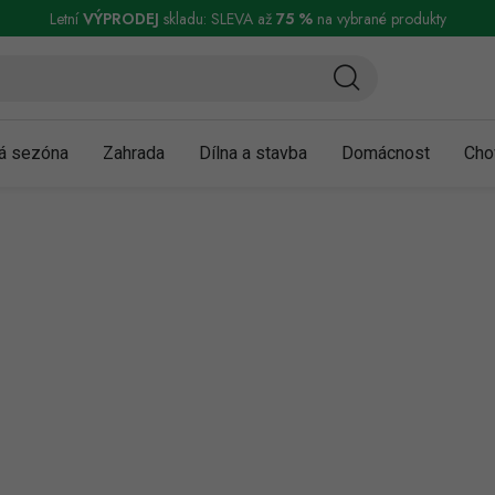
ní a reklamace
Podmínky ochrany osobních údajů
Obchodní podmínky
Letní
VÝPRODEJ
skladu: SLEVA až
75 %
na vybrané produkty
á sezóna
Zahrada
Dílna a stavba
Domácnost
Cho