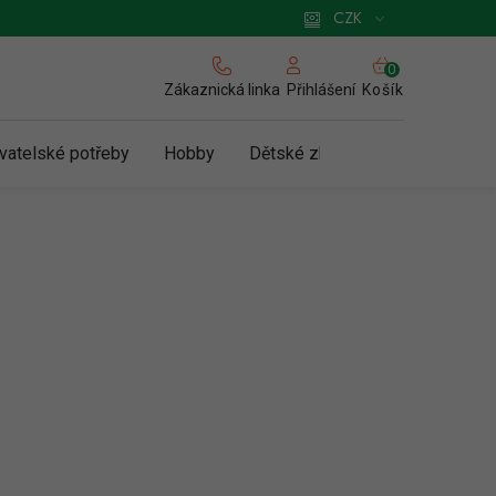
 pro podnikatele
Způsob doručení a platby
Zásady používání cookies
CZK
NÁKUPNÍ
KOŠÍK
Zákaznická linka
Košík
Přihlášení
vatelské potřeby
Hobby
Dětské zboží a hračky
N