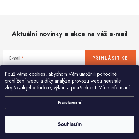
Hobby
Dětské zboží a hračky
Aktuální novinky a akce na váš e-mail
Novinky
World Cleanup Day
E-mail
PŘIHLÁSIT SE
Akční ceny
Používáme cookies, abychom Vám umožnili pohodlné
Vložením e-mailu souhlasíte s
podmínkami ochrany osobních údajů
Půjčovna
Kontaktuje nás
Obchodní podmínky
prohlížení webu a díky analýze provozu webu neustále
zlepšovali jeho funkce, výkon a použitelnost.
Více informací
Vrácení a reklamace
Podmínky ochrany osobních údajů
Obchodní podmínky pro podnikatele
Způsob doručení a platby
Nastavení
Pomůžeme vám s výběrem
Zásady používání cookies
O nás
Blog
Potřebujete s něčím poradit? Jsme tu pro vás!
Souhlasím
info
@
huka.cz