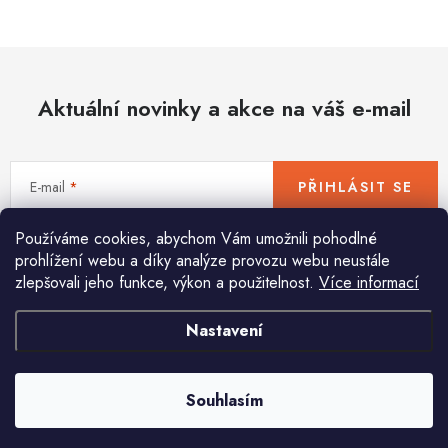
Hobby
Dětské zboží a hračky
Aktuální novinky a akce na váš e-mail
Novinky
World Cleanup Day
E-mail
PŘIHLÁSIT SE
Akční ceny
Používáme cookies, abychom Vám umožnili pohodlné
Vložením e-mailu souhlasíte s
podmínkami ochrany osobních údajů
Půjčovna
Kontaktuje nás
Obchodní podmínky
prohlížení webu a díky analýze provozu webu neustále
zlepšovali jeho funkce, výkon a použitelnost.
Více informací
Vrácení a reklamace
Podmínky ochrany osobních údajů
Obchodní podmínky pro podnikatele
Způsob doručení a platby
Nastavení
Pomůžeme vám s výběrem
Zásady používání cookies
O nás
Blog
Potřebujete s něčím poradit? Jsme tu pro vás!
Souhlasím
info
@
huka.cz