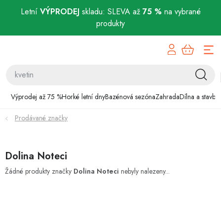
Letní
VÝPRODEJ
skladu: SLEVA až
75 %
na vybrané
produkty
Přejít
Výprodej až 75 %
na
obsah
Horké letní dny
Bazénová sezóna
Výprodej až 75 %
Horké letní dny
Bazénová sezóna
Zahrada
Dílna a stavba
Prodávané značky
Zahrada
Dílna a stavba
Dolina Noteci
Domácnost
Žádné produkty značky
Dolina Noteci
nebyly nalezeny...
Chovatelské potřeby