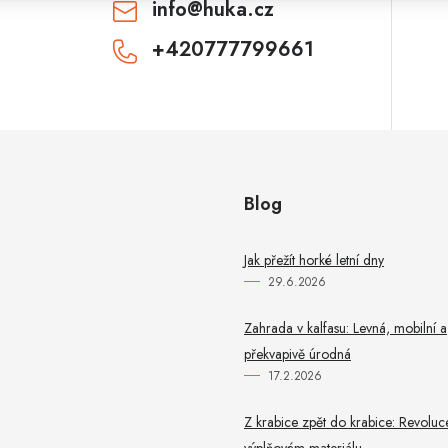
info
@
huka.cz
+420777799661
CHCI SLEVU
Odesláním souhlasíte se
zásadami zpracování
osobních údajů
. Pro získání slevy je nutné
přihlásit se k odběru newsletteru. Sleva platí
pouze pro nové zákazníky.
Blog
Jak přežít horké letní dny
29.6.2026
Zahrada v kalfasu: Levná, mobilní a
překvapivě úrodná
17.2.2026
Z krabice zpět do krabice: Revoluc