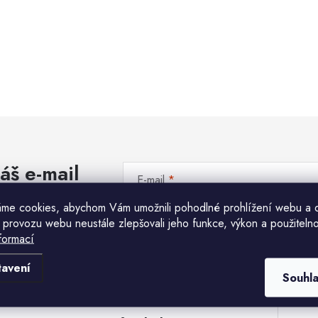
áš e-mail
E-mail
me cookies, abychom Vám umožnili pohodlné prohlížení webu a 
Vložením e-mailu souhlasíte s
podmínkami ochr
 provozu webu neustále zlepšovali jeho funkce, výkon a použitelno
formací
Komu ji máme poslat?
tavení
Souhl
E-mailová adresa