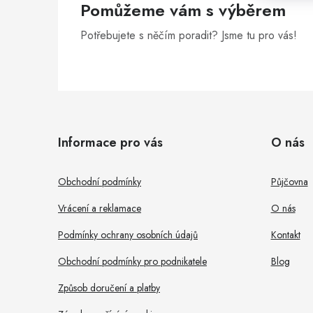
Pomůžeme vám s výběrem
n
Potřebujete s něčím poradit? Jsme tu pro vás!
e
l
Z
á
Informace pro vás
O nás
p
a
Obchodní podmínky
Půjčovna
t
Vrácení a reklamace
O nás
í
Podmínky ochrany osobních údajů
Kontakt
Obchodní podmínky pro podnikatele
Blog
Způsob doručení a platby