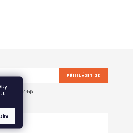
PŘIHLÁSIT SE
díky
any osobních údajů
st.
asím