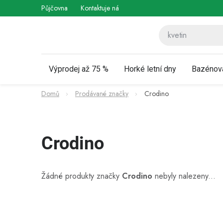
Přejít
Půjčovna
Kontaktuje nás
Obchodní podmínky
Vráce
na
obsah
Výprodej až 75 %
Horké letní dny
Bazénov
Domů
Prodávané značky
Crodino
Crodino
Žádné produkty značky
Crodino
nebyly nalezeny...