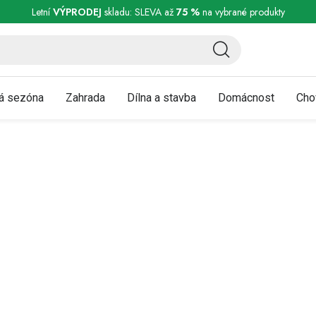
ní a reklamace
Podmínky ochrany osobních údajů
Obchodní podmínky
Letní
VÝPRODEJ
skladu: SLEVA až
75 %
na vybrané produkty
á sezóna
Zahrada
Dílna a stavba
Domácnost
Cho