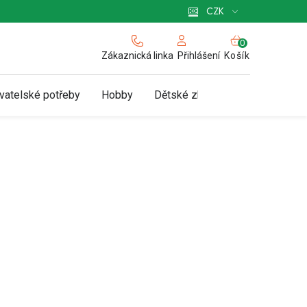
 pro podnikatele
Způsob doručení a platby
Zásady používání cookies
CZK
NÁKUPNÍ
KOŠÍK
Zákaznická linka
Košík
Přihlášení
vatelské potřeby
Hobby
Dětské zboží a hračky
N