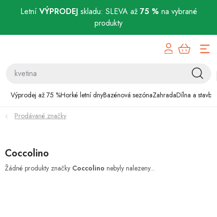
Letní
VÝPRODEJ
skladu: SLEVA až
75 %
na vybrané
produkty
Přejít
Výprodej až 75 %
na
obsah
Horké letní dny
Bazénová sezóna
Výprodej až 75 %
Horké letní dny
Bazénová sezóna
Zahrada
Dílna a stavba
Prodávané značky
Zahrada
Dílna a stavba
Coccolino
Domácnost
Žádné produkty značky
Coccolino
nebyly nalezeny...
Chovatelské potřeby