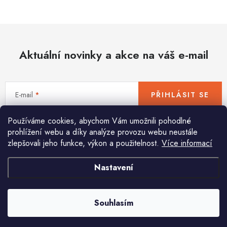
Hobby
Dětské zboží a hračky
Aktuální novinky a akce na váš e-mail
Novinky
World Cleanup Day
E-mail
PŘIHLÁSIT SE
Akční ceny
Používáme cookies, abychom Vám umožnili pohodlné
Vložením e-mailu souhlasíte s
podmínkami ochrany osobních údajů
Půjčovna
Kontaktuje nás
Obchodní podmínky
prohlížení webu a díky analýze provozu webu neustále
zlepšovali jeho funkce, výkon a použitelnost.
Více informací
Vrácení a reklamace
Podmínky ochrany osobních údajů
Obchodní podmínky pro podnikatele
Způsob doručení a platby
Nastavení
Pomůžeme vám s výběrem
Zásady používání cookies
O nás
Blog
Potřebujete s něčím poradit? Jsme tu pro vás!
Souhlasím
info
@
huka.cz