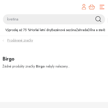
Přejít
na
obsah
Výprodej až 75 %
Výprodej až 75 %
Horké letní dny
Bazénová sezóna
Zahrada
Dílna a stavba
Horké letní dny
Prodávané značky
Bazénová sezóna
Birgo
Zahrada
Žádné produkty značky
Birgo
nebyly nalezeny...
Dílna a stavba
Domácnost
Chovatelské potřeby