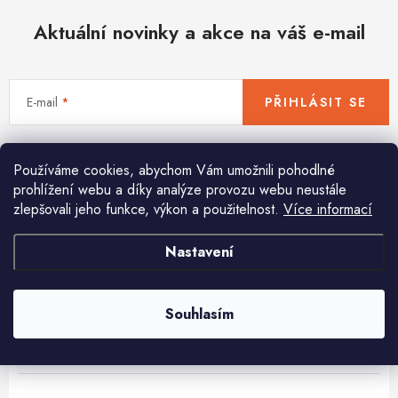
Hobby
Aktuální novinky a akce na váš e-mail
Dětské zboží a hračky
Novinky
E-mail
PŘIHLÁSIT SE
World Cleanup Day
Vložením e-mailu souhlasíte s
podmínkami ochrany osobních údajů
Používáme cookies, abychom Vám umožnili pohodlné
Akční ceny
prohlížení webu a díky analýze provozu webu neustále
zlepšovali jeho funkce, výkon a použitelnost.
Více informací
Půjčovna
Kontaktuje nás
Obchodní podmínky
Pomůžeme vám s výběrem
Nastavení
Vrácení a reklamace
Podmínky ochrany osobních údajů
Potřebujete s něčím poradit? Jsme tu pro vás!
Obchodní podmínky pro podnikatele
Způsob doručení a platby
info
@
huka.cz
Zásady používání cookies
O nás
Blog
Souhlasím
+420777799661