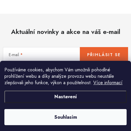
Hobby
Dětské zboží a hračky
Aktuální novinky a akce na váš e-mail
Novinky
World Cleanup Day
E-mail
PŘIHLÁSIT SE
Akční ceny
Používáme cookies, abychom Vám umožnili pohodlné
Vložením e-mailu souhlasíte s
podmínkami ochrany osobních údajů
Půjčovna
Kontaktuje nás
Obchodní podmínky
prohlížení webu a díky analýze provozu webu neustále
zlepšovali jeho funkce, výkon a použitelnost.
Více informací
Vrácení a reklamace
Podmínky ochrany osobních údajů
Obchodní podmínky pro podnikatele
Způsob doručení a platby
Nastavení
Pomůžeme vám s výběrem
Zásady používání cookies
O nás
Blog
Potřebujete s něčím poradit? Jsme tu pro vás!
Souhlasím
info
@
huka.cz