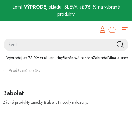
Letní
VÝPRODEJ
skladu: SLEVA až
75 %
na vybrané
produkty
Přejít
Výprodej až 75 %
na
obsah
Horké letní dny
Bazénová sezóna
Výprodej až 75 %
Horké letní dny
Bazénová sezóna
Zahrada
Dílna a stavba
Prodávané značky
Zahrada
Dílna a stavba
Babolat
Domácnost
Žádné produkty značky
Babolat
nebyly nalezeny...
Chovatelské potřeby