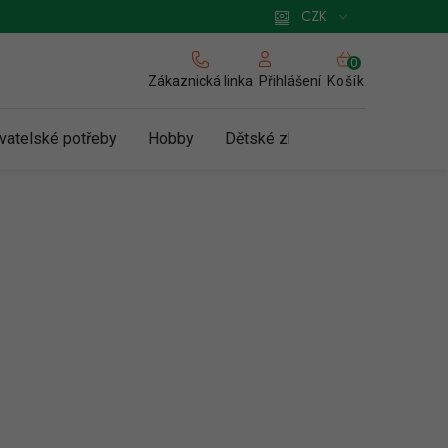
 pro podnikatele
Způsob doručení a platby
Zásady používání cookies
CZK
NÁKUPNÍ
KOŠÍK
Zákaznická linka
Košík
Přihlášení
vatelské potřeby
Hobby
Dětské zboží a hračky
N