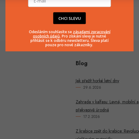
info
@
huka.cz
+420777799661
CHCI SLEVU
Odesláním souhlasíte se
zásadami zpracování
osobních údajů
. Pro získání slevy je nutné
přihlásit se k odběru newsletteru. Sleva platí
pouze pro nové zákazníky.
Blog
Jak přežít horké letní dny
29.6.2026
Zahrada v kalfasu: Levná, mobilní a
překvapivě úrodná
17.2.2026
Z krabice zpět do krabice: Revoluc