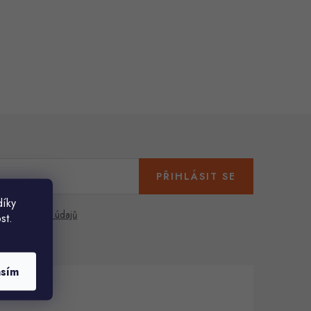
PŘIHLÁSIT SE
díky
any osobních údajů
st.
asím