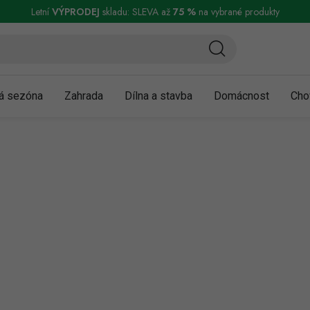
ní a reklamace
Podmínky ochrany osobních údajů
Obchodní podmínky
Letní
VÝPRODEJ
skladu: SLEVA až
75 %
na vybrané produkty
á sezóna
Zahrada
Dílna a stavba
Domácnost
Cho