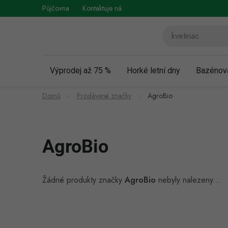
Přejít
Půjčovna
Kontaktuje nás
Obchodní podmínky
Vráce
na
obsah
Výprodej až 75 %
Horké letní dny
Bazénov
Domů
Prodávané značky
AgroBio
AgroBio
Žádné produkty značky
AgroBio
nebyly nalezeny...