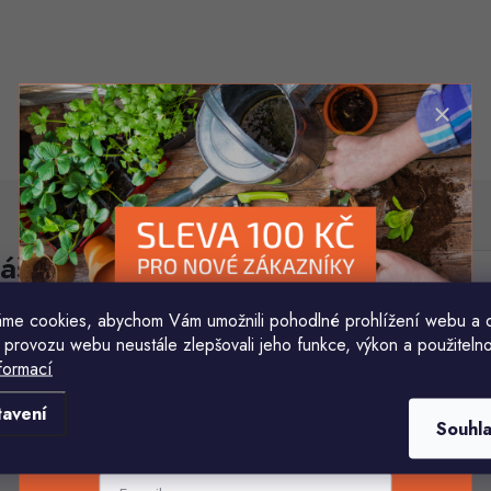
áš e-mail
E-mail
me cookies, abychom Vám umožnili pohodlné prohlížení webu a 
Vložením e-mailu souhlasíte s
podmínkami ochr
 provozu webu neustále zlepšovali jeho funkce, výkon a použitelno
formací
Komu ji máme poslat?
tavení
Souhl
E-mailová adresa