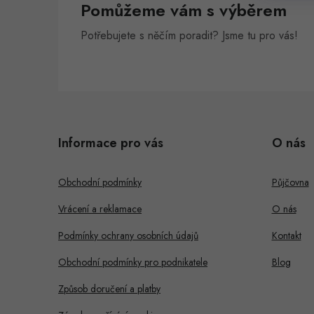
Pomůžeme vám s výběrem
n
Potřebujete s něčím poradit? Jsme tu pro vás!
e
l
Z
á
Informace pro vás
O nás
p
a
Obchodní podmínky
Půjčovna
t
Vrácení a reklamace
O nás
í
Podmínky ochrany osobních údajů
Kontakt
Obchodní podmínky pro podnikatele
Blog
Způsob doručení a platby