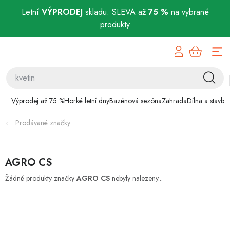
Letní
VÝPRODEJ
skladu: SLEVA až
75 %
na vybrané
produkty
Přejít
Výprodej až 75 %
na
obsah
Horké letní dny
Bazénová sezóna
Výprodej až 75 %
Horké letní dny
Bazénová sezóna
Zahrada
Dílna a stavba
Prodávané značky
Zahrada
Dílna a stavba
AGRO CS
Domácnost
Žádné produkty značky
AGRO CS
nebyly nalezeny...
Chovatelské potřeby