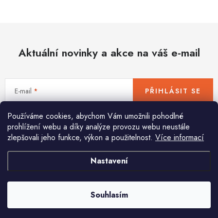
Hobby
Dětské zboží a hračky
Aktuální novinky a akce na váš e-mail
Novinky
World Cleanup Day
E-mail
PŘIHLÁSIT SE
Akční ceny
Používáme cookies, abychom Vám umožnili pohodlné
Vložením e-mailu souhlasíte s
podmínkami ochrany osobních údajů
Půjčovna
Kontaktuje nás
Obchodní podmínky
prohlížení webu a díky analýze provozu webu neustále
zlepšovali jeho funkce, výkon a použitelnost.
Více informací
Vrácení a reklamace
Podmínky ochrany osobních údajů
Obchodní podmínky pro podnikatele
Způsob doručení a platby
Nastavení
Pomůžeme vám s výběrem
Zásady používání cookies
O nás
Blog
Potřebujete s něčím poradit? Jsme tu pro vás!
Souhlasím
info
@
huka.cz