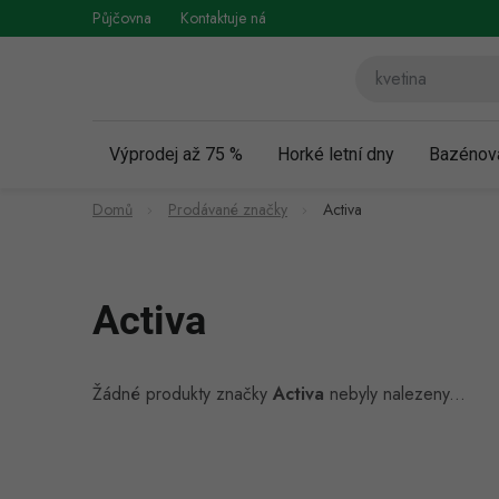
Přejít
Půjčovna
Kontaktuje nás
Obchodní podmínky
Vráce
na
obsah
Výprodej až 75 %
Horké letní dny
Bazénov
Domů
Prodávané značky
Activa
Activa
Žádné produkty značky
Activa
nebyly nalezeny...