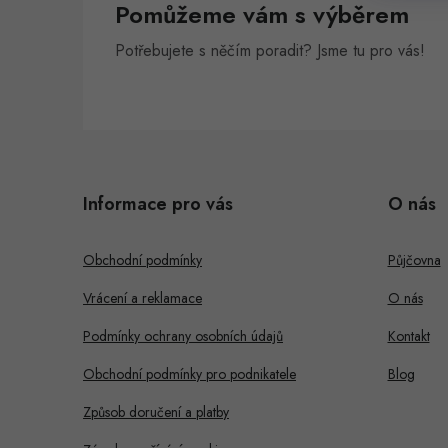
Pomůžeme vám s výběrem
n
Potřebujete s něčím poradit? Jsme tu pro vás!
e
l
Z
á
Informace pro vás
O nás
p
a
Obchodní podmínky
Půjčovna
t
Vrácení a reklamace
O nás
í
Podmínky ochrany osobních údajů
Kontakt
Obchodní podmínky pro podnikatele
Blog
Způsob doručení a platby