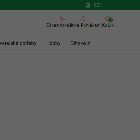
 pro podnikatele
Způsob doručení a platby
Zásady používání cookies
CZK
NÁKUPNÍ
KOŠÍK
Zákaznická linka
Košík
Přihlášení
vatelské potřeby
Hobby
Dětské zboží a hračky
N