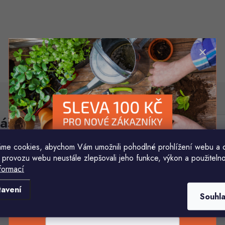
áš e-mail
E-mail
me cookies, abychom Vám umožnili pohodlné prohlížení webu a 
Vložením e-mailu souhlasíte s
podmínkami ochr
 provozu webu neustále zlepšovali jeho funkce, výkon a použitelno
formací
Komu ji máme poslat?
tavení
Souhl
E-mailová adresa