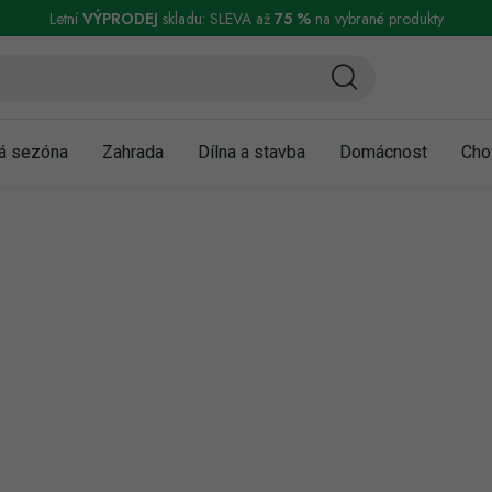
ní a reklamace
Podmínky ochrany osobních údajů
Obchodní podmínky
Letní
VÝPRODEJ
skladu: SLEVA až
75 %
na vybrané produkty
á sezóna
Zahrada
Dílna a stavba
Domácnost
Cho