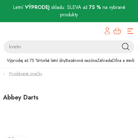
Letní
VÝPRODEJ
skladu: SLEVA až
75 %
na vybrané
produkty
Přejít
Výprodej až 75 %
na
obsah
Horké letní dny
Bazénová sezóna
Výprodej až 75 %
Horké letní dny
Bazénová sezóna
Zahrada
Dílna a stavba
Prodávané značky
Zahrada
Dílna a stavba
Abbey Darts
Domácnost
Chovatelské potřeby