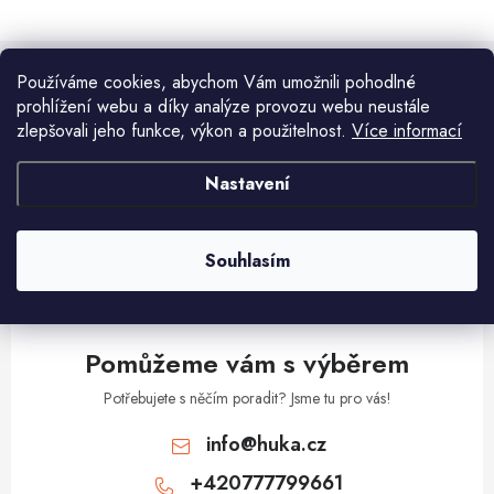
v
l
á
Používáme cookies, abychom Vám umožnili pohodlné
d
Aktuální novinky a akce na váš e-mail
prohlížení webu a díky analýze provozu webu neustále
a
zlepšovali jeho funkce, výkon a použitelnost.
Více informací
c
í
Nastavení
E-mail
PŘIHLÁSIT SE
p
r
v
Vložením e-mailu souhlasíte s
podmínkami ochrany osobních údajů
Souhlasím
k
y
v
Pomůžeme vám s výběrem
ý
p
Potřebujete s něčím poradit? Jsme tu pro vás!
i
info
@
huka.cz
s
+420777799661
u