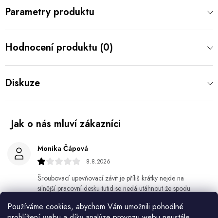
Parametry produktu
Hodnocení produktu (0)
Diskuze
Monika Čápová
8.8.2026
Šroubovací upevňovací závit je příliš krátky nejde na
silnější pracovní desku tutid se nedá utáhnout že spodu
Používáme cookies, abychom Vám umožnili pohodlné
Helena králová
prohlížení webu a díky analýze provozu webu neustále