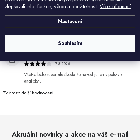
8.8.2026
zlepšovali jeho funkce, výkon a použitelnost.
Více informací
Objednala jsem si kvetinace a jede n byl praskly dole a
kdyz jsem napsala jak to budem resit tak zadna odpoved
Nastavení
Jiří Jícha
Souhlasím
7.8.2026
Ján Kubala
7.8.2026
Všetko bolo super ale škoda že návod je len v polsky a
anglicky .
Zobrazit další hodnocení
Aktuální novinky a akce na váš e-mail