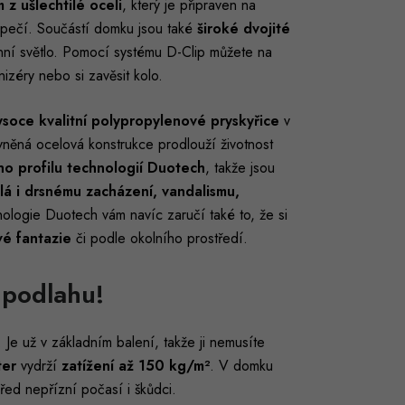
 z ušlechtilé oceli
, který je připraven na
zpečí. Součástí domku jsou také
široké dvojité
nní světlo. Pomocí systému D-Clip můžete na
nizéry nebo si zavěsit kolo.
ysoce kvalitní polypropylenové pryskyřice
v
něná ocelová konstrukce prodlouží životnost
ho profilu technologií Duotech
, takže jsou
lá i drsnému zacházení, vandalismu,
ologie Duotech vám navíc zaručí také to, že si
vé fantazie
či podle okolního prostředí.
 podlahu!
Je už v základním balení, takže ji nemusíte
ter
vydrží
zatížení až 150 kg/m²
. V domku
před nepřízní počasí i škůdci.