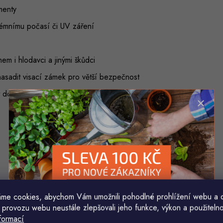
menty
rémnímu počasí či UV záření
m i hlodavci a jinými škůdci
e nasadit visací zámek pro větší bezpečnost
 domek lakem libovolné barvy
me cookies, abychom Vám umožnili pohodlné prohlížení webu a 
 provozu webu neustále zlepšovali jeho funkce, výkon a použitelno
formací
Komu ji máme poslat?