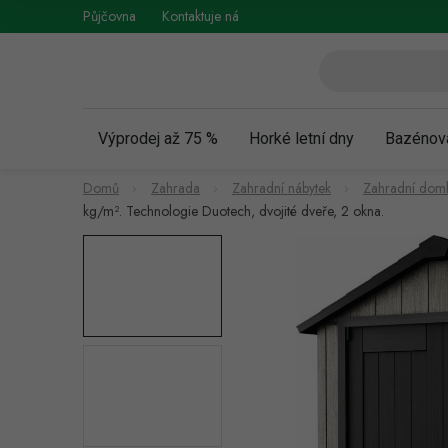
Přejít
Půjčovna
Kontaktuje nás
Obchodní podmínky
Vráce
na
obsah
Výprodej až 75 %
Horké letní dny
Bazénov
Domů
Zahrada
Zahradní nábytek
Zahradní dom
kg/m². Technologie Duotech, dvojité dveře, 2 okna.