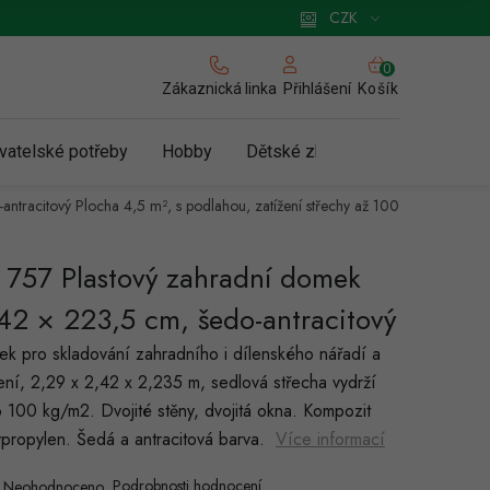
 pro podnikatele
Způsob doručení a platby
Zásady používání cookies
CZK
NÁKUPNÍ
KOŠÍK
Zákaznická linka
Košík
Přihlášení
vatelské potřeby
Hobby
Dětské zboží a hračky
N
antracitový
Plocha 4,5 m², s podlahou, zatížení střechy až 100
 757 Plastový zahradní domek
42 × 223,5 cm, šedo-antracitový
k pro skladování zahradního i dílenského nářadí a
ení, 2,29 x 2,42 x 2,235 m, sedlová střecha vydrží
o 100 kg/m2. Dvojité stěny, dvojitá okna. Kompozit
propylen. Šedá a antracitová barva.
Více informací
Podrobnosti hodnocení
Neohodnoceno