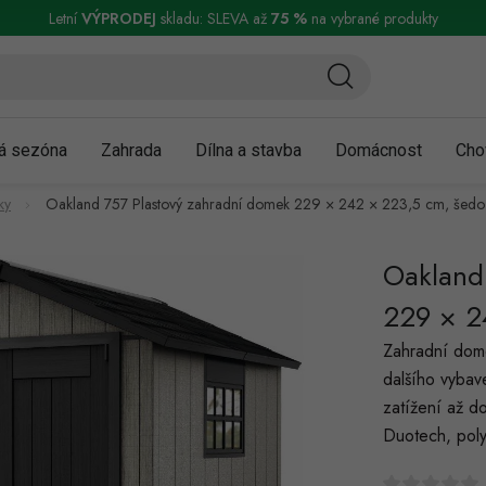
ní a reklamace
Podmínky ochrany osobních údajů
Obchodní podmínky
Letní
VÝPRODEJ
skladu: SLEVA až
75 %
na vybrané produkty
á sezóna
Zahrada
Dílna a stavba
Domácnost
Cho
ky
Oakland 757 Plastový zahradní domek 229 × 242 × 223,5 cm, šedo-
Oakland
229 × 2
Zahradní dome
dalšího vybav
zatížení až d
Duotech, poly