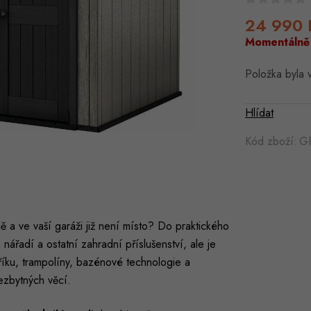
24 990 
Momentálně
Položka byla
Hlídat
Kód zboží:
G
a ve vaší garáži již není místo? Do praktického
 nářadí a ostatní zahradní příslušenství, ale je
bříku, trampolíny, bazénové technologie a
ezbytných věcí.