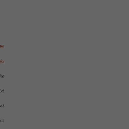
ter
mky
 kg
35
dá
40