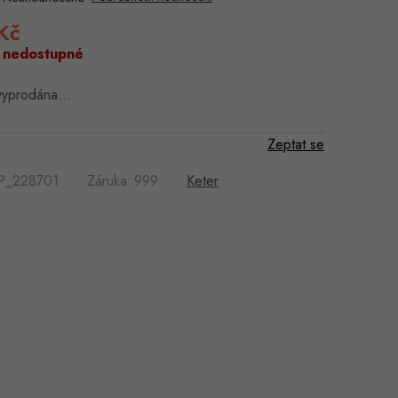
Kč
Měrná
cena:
 nedostupné
 vyprodána…
Zeptat se
P_228701
Záruka
:
999
Keter