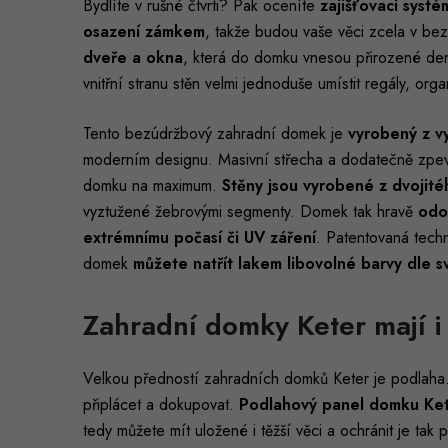
Bydlíte v rušné čtvrti? Pak oceníte
zajišťovací systém
osazení zámkem
, takže budou vaše věci zcela v be
dveře a okna
, která do domku vnesou přirozené de
vnitřní stranu stěn velmi jednoduše umístit regály, orga
Tento bezúdržbový zahradní domek je
vyrobený z v
moderním designu. Masivní střecha a dodatečně zpev
domku na maximum.
Stěny jsou vyrobené z dvojité
vyztužené žebrovými segmenty. Domek tak hravě
odo
extrémnímu počasí či UV záření
. Patentovaná techn
domek
můžete natřít lakem libovolné barvy dle s
Zahradní domky Keter mají i
Velkou předností zahradních domků Keter je podlaha. 
připlácet a dokupovat.
Podlahový panel domku Ke
tedy můžete mít uložené i těžší věci a ochránit je tak 