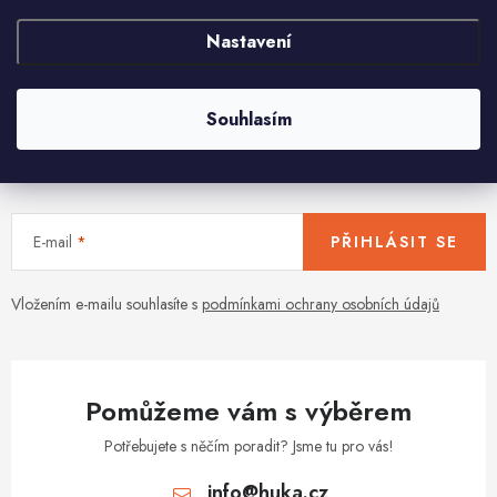
O
Nastavení
v
l
á
Souhlasím
d
Aktuální novinky a akce na váš e-mail
a
c
í
E-mail
PŘIHLÁSIT SE
p
r
v
Vložením e-mailu souhlasíte s
podmínkami ochrany osobních údajů
k
y
v
Pomůžeme vám s výběrem
ý
p
Potřebujete s něčím poradit? Jsme tu pro vás!
i
info
@
huka.cz