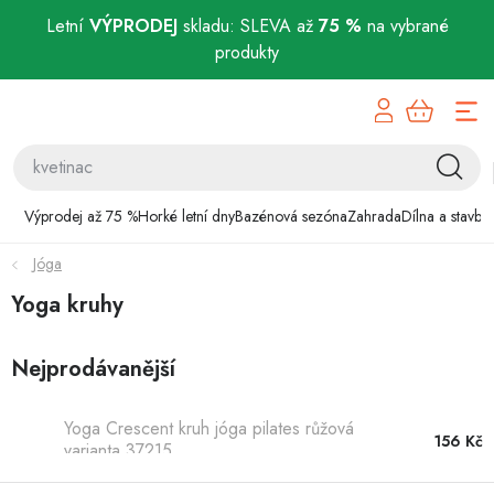
Letní
VÝPRODEJ
skladu: SLEVA až
75 %
na vybrané
produkty
Přejít
Výprodej až 75 %
na
obsah
Horké letní dny
Bazénová sezóna
Výprodej až 75 %
Horké letní dny
Bazénová sezóna
Zahrada
Dílna a stavba
Jóga
Zahrada
Yoga kruhy
Dílna a stavba
Nejprodávanější
Domácnost
Yoga Crescent kruh jóga pilates růžová
Chovatelské potřeby
156 Kč
varianta 37215