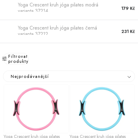
Hobby
Yoga Crescent kruh jóga pilates modrá
179 Kč
varianta 37214
Dětské zboží a hračky
Yoga Crescent kruh jóga pilates černá
231 Kč
Novinky
varianta 37212
World Cleanup Day
Filtrovat
produkty
Akční ceny
V
Ř
Nejprodávanější
ý
Půjčovna
Kontaktuje nás
Obchodní podmínky
a
p
Vrácení a reklamace
Podmínky ochrany osobních údajů
z
i
e
Obchodní podmínky pro podnikatele
Způsob doručení a platby
s
n
Zásady používání cookies
O nás
Blog
p
í
r
p
o
r
Yoga Crescent kruh jóga pilates
Yoga Crescent kruh jóga pilates