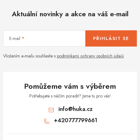
o
r
v
Aktuální novinky a akce na váš e-mail
v
á
k
n
y
í
v
E-mail
PŘIHLÁSIT SE
ý
p
Vložením e-mailu souhlasíte s
podmínkami ochrany osobních údajů
i
s
u
Pomůžeme vám s výběrem
Potřebujete s něčím poradit? Jsme tu pro vás!
info
@
huka.cz
+420777799661