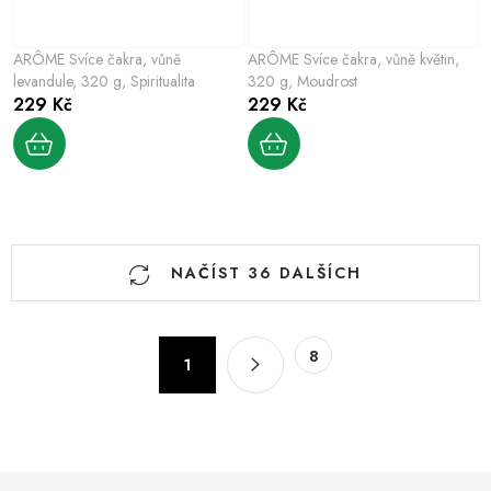
ARÔME Svíce čakra, vůně
ARÔME Svíce čakra, vůně květin,
levandule, 320 g, Spiritualita
320 g, Moudrost
229 Kč
229 Kč
O
NAČÍST 36 DALŠÍCH
v
l
á
S
8
d
1
t
a
r
c
á
n
í
k
p