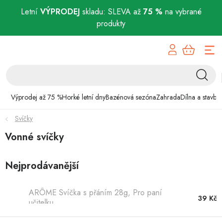
Letní
VÝPRODEJ
skladu: SLEVA až
75 %
na vybrané
produkty
Přejít
Výprodej až 75 %
na
obsah
Horké letní dny
Bazénová sezóna
Výprodej až 75 %
Horké letní dny
Bazénová sezóna
Zahrada
Dílna a stavba
Svíčky
Zahrada
Vonné svíčky
Dílna a stavba
Nejprodávanější
Domácnost
ARÔME Svíčka s přáním 28g, Pro paní
Chovatelské potřeby
39 Kč
učitelku