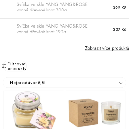
Hobby
Svíčka ve skle YANG YANG&ROSE
322 Kč
vonná dřevěný knot 300g
Dětské zboží a hračky
Svíčka ve skle YANG YANG&ROSE
207 Kč
Novinky
vonná dřevěný knot 190g
World Cleanup Day
Zobrazit více produktů
Akční ceny
Filtrovat
produkty
Půjčovna
Kontaktuje nás
Obchodní podmínky
V
Ř
Nejprodávanější
Vrácení a reklamace
Podmínky ochrany osobních údajů
ý
a
p
Obchodní podmínky pro podnikatele
Způsob doručení a platby
z
i
Zásady používání cookies
O nás
Blog
e
s
n
p
í
r