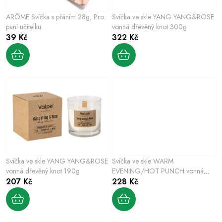
p
o
r
ARÔME Svíčka s přáním 28g, Pro
Svíčka ve skle YANG YANG&ROSE
d
o
paní učitelku
vonná dřevěný knot 300g
u
39 Kč
322 Kč
d
k
u
t
k
ů
t
ů
Svíčka ve skle YANG YANG&ROSE
Svíčka ve skle WARM
vonná dřevěný knot 190g
EVENING/HOT PUNCH vonná
207 Kč
200g
228 Kč