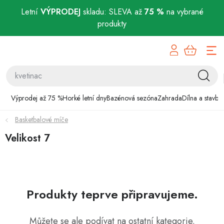
Letní
VÝPRODEJ
skladu: SLEVA až
75 %
na vybrané
produkty
Přejít
Výprodej až 75 %
na
obsah
Horké letní dny
Bazénová sezóna
Výprodej až 75 %
Horké letní dny
Bazénová sezóna
Zahrada
Dílna a stavba
Basketbalové míče
Zahrada
Velikost 7
Dílna a stavba
Domácnost
Produkty teprve připravujeme.
Chovatelské potřeby
Můžete se ale podívat na ostatní kategorie.