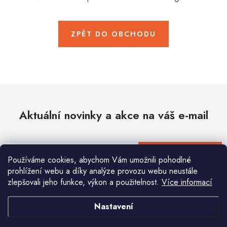
Hobby
Dětské zboží a hračky
ZPĚT DO OBCHODU
Novinky
World Cleanup Day
Akční ceny
Aktuální novinky a akce na váš e-mail
Půjčovna
Kontaktuje nás
Obchodní podmínky
Vrácení a reklamace
Podmínky ochrany osobních údajů
E-mail
PŘIHLÁSIT SE
Používáme cookies, abychom Vám umožnili pohodlné
Obchodní podmínky pro podnikatele
Způsob doručení a platby
prohlížení webu a díky analýze provozu webu neustále
Zásady používání cookies
O nás
Blog
zlepšovali jeho funkce, výkon a použitelnost.
Více informací
Vložením e-mailu souhlasíte s
podmínkami ochrany osobních údajů
Nastavení