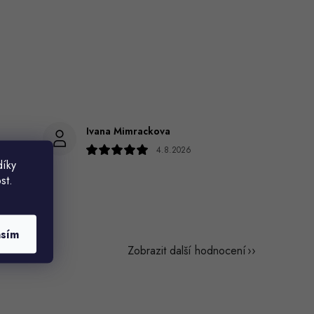
Ivana Mimrackova
4.8.2026
díky
ře
st.
asím
Zobrazit další hodnocení