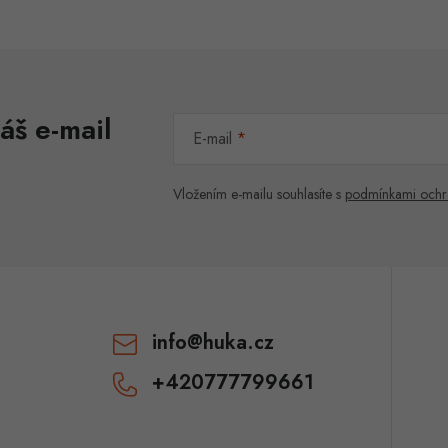
áš e-mail
E-mail
Vložením e-mailu souhlasíte s
podmínkami ochr
info
@
huka.cz
+420777799661