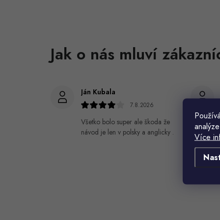
Ján Kubala
7.8.2026
Používá
Všetko bolo super ale škoda že
analýze
návod je len v polsky a anglicky .
Více in
Nas