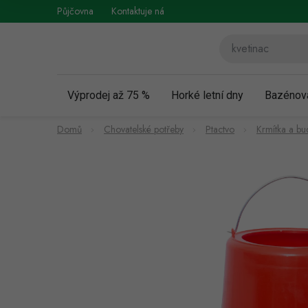
Přejít
Půjčovna
Kontaktuje nás
Obchodní podmínky
Vráce
na
obsah
Výprodej až 75 %
Horké letní dny
Bazénov
Domů
Chovatelské potřeby
Ptactvo
Krmítka a bu