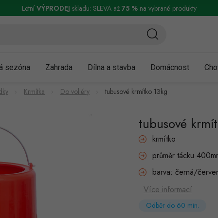
ní a reklamace
Podmínky ochrany osobních údajů
Obchodní podmínky
Letní
VÝPRODEJ
skladu: SLEVA až
75 %
na vybrané produkty
á sezóna
Zahrada
Dílna a stavba
Domácnost
Cho
dky
Krmítka
Do voliéry
tubusové krmítko 13kg
tubusové krmí
krmítko
průměr tácku 400m
barva: černá/červe
Více informací
Odběr do 60 min.