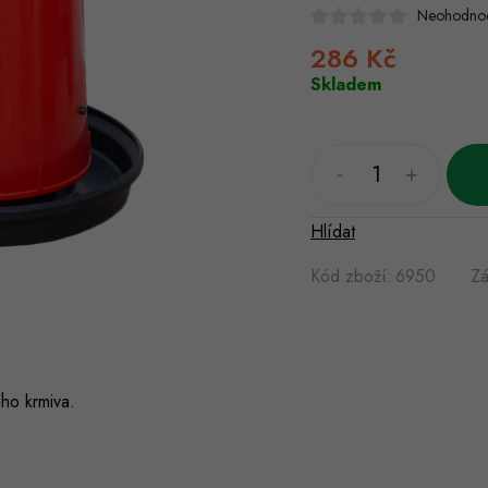
Neohodno
286 Kč
Měrná
cena:
Skladem
Hlídat
Kód zboží:
6950
Zá
ho krmiva.