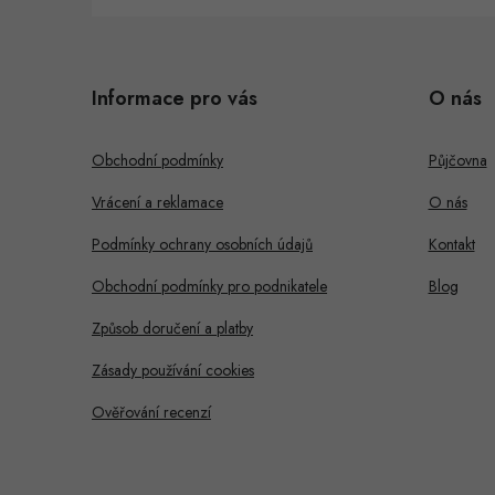
Z
á
Informace pro vás
O nás
p
a
Obchodní podmínky
Půjčovna
t
Vrácení a reklamace
O nás
í
Podmínky ochrany osobních údajů
Kontakt
Obchodní podmínky pro podnikatele
Blog
Způsob doručení a platby
Zásady používání cookies
Ověřování recenzí