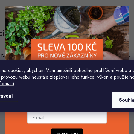
Gabriela Březinová Vágnerová
HELENA MINAŘÍKOVÁ
5.8.2026
5.8.2026
me cookies, abychom Vám umožnili pohodlné prohlížení webu a 
Velmi rychlé odeslání. Spokojenost
Je sice větší ale vypadá dob
 provozu webu neustále zlepšovali jeho funkce, výkon a použitelno
formací
Komu ji máme poslat?
tavení
Souhl
E-mailová adresa