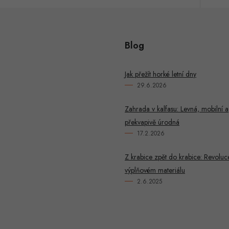
Blog
Jak přežít horké letní dny
29.6.2026
Zahrada v kalfasu: Levná, mobilní a
překvapivě úrodná
17.2.2026
Z krabice zpět do krabice: Revoluc
výplňovém materiálu
2.6.2025