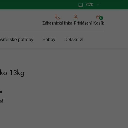
 pro podnikatele
Způsob doručení a platby
Zásady používání cookies
CZK
NÁKUPNÍ
KOŠÍK
Zákaznická linka
Košík
Přihlášení
vatelské potřeby
Hobby
Dětské zboží a hračky
N
tko 13kg
m
ná