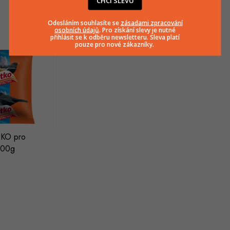
CHCI SLEVU
Související produkty
Odesláním souhlasíte se
zásadami zpracování
osobních údajů
. Pro získání slevy je nutné
přihlásit se k odběru newsletteru. Sleva platí
pouze pro nové zákazníky.
TKO pro
400g