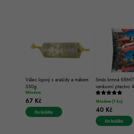
Válec lojový s arašídy a mákem
Směs krmná KRMÍ
330g
venkovní ptactvo 
Skladem
67 Kč
(1 ks)
Skladem
40 Kč
Do košíku
Do košíku