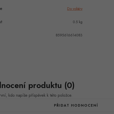
ie
Do voliéry
t
0.5 kg
8595616614083
nocení produktu (0)
vní, kdo napíše příspěvek k této položce.
PŘIDAT HODNOCENÍ