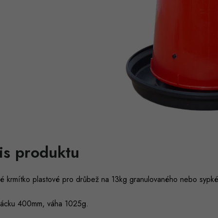
is produktu
é krmítko plastové pro drůbež na 13kg granulovaného nebo sypké
tácku 400mm, váha 1025g.