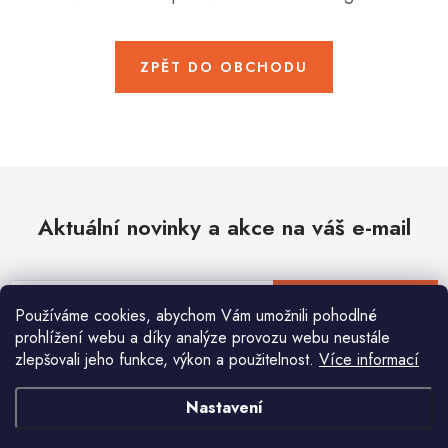
Hobby
Dětské zboží a hračky
ZPĚT DO OBCHODU
Novinky
World Cleanup Day
Akční ceny
Aktuální novinky a akce na váš e-mail
Půjčovna
Kontaktuje nás
Obchodní podmínky
Vrácení a reklamace
Podmínky ochrany osobních údajů
E-mail
PŘIHLÁSIT SE
Používáme cookies, abychom Vám umožnili pohodlné
Obchodní podmínky pro podnikatele
Způsob doručení a platby
prohlížení webu a díky analýze provozu webu neustále
Zásady používání cookies
O nás
Blog
zlepšovali jeho funkce, výkon a použitelnost.
Více informací
Vložením e-mailu souhlasíte s
podmínkami ochrany osobních údajů
Nastavení