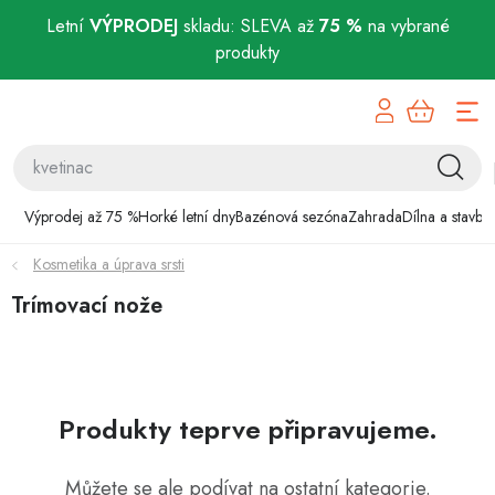
Letní
VÝPRODEJ
skladu: SLEVA až
75 %
na vybrané
produkty
Přejít
Výprodej až 75 %
na
obsah
Horké letní dny
Bazénová sezóna
Výprodej až 75 %
Horké letní dny
Bazénová sezóna
Zahrada
Dílna a stavba
Kosmetika a úprava srsti
Zahrada
Trímovací nože
Dílna a stavba
Domácnost
Produkty teprve připravujeme.
Chovatelské potřeby
Můžete se ale podívat na ostatní kategorie.