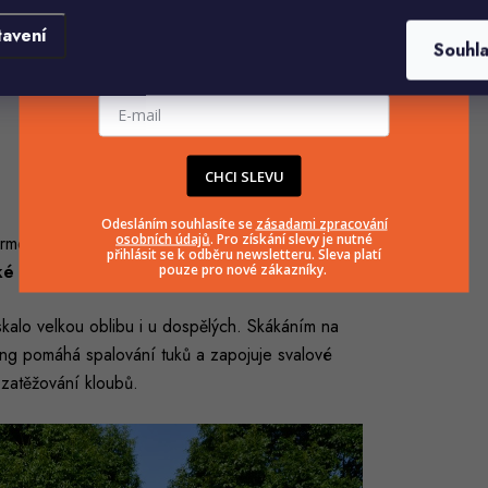
 provedení
tavení
Souhl
tabilitu
a nepřevrátí se ani při dětském
E-mailová adresa
ybavena vyšším počtem zdvojených stojin –
CHCI SLEVU
Odesláním souhlasíte se
zásadami zpracování
osobních údajů
. Pro získání slevy je nutné
formou pohybu, veselou a hravou formou, se
přihlásit se k odběru newsletteru. Sleva platí
cké dovednosti.
pouze pro nové zákazníky.
skalo velkou oblibu i u dospělých. Skákáním na
mping pomáhá spalování tuků a zapojuje svalové
 zatěžování kloubů.