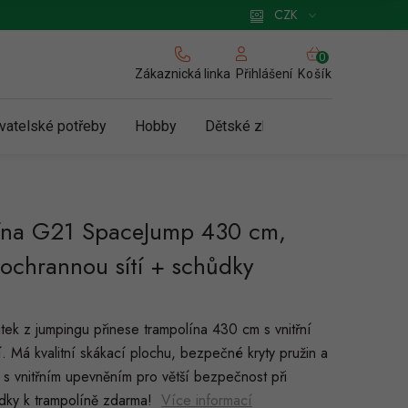
 pro podnikatele
Způsob doručení a platby
Zásady používání cookies
CZK
NÁKUPNÍ
KOŠÍK
Zákaznická linka
Košík
Přihlášení
vatelské potřeby
Hobby
Dětské zboží a hračky
N
ína G21 SpaceJump 430 cm,
 ochrannou sítí + schůdky
tek z jumpingu přinese trampolína 430 cm s vnitřní
í. Má kvalitní skákací plochu, bezpečné kryty pružin a
 s vnitřním upevněním pro větší bezpečnost při
dky k trampolíně zdarma!
Více informací