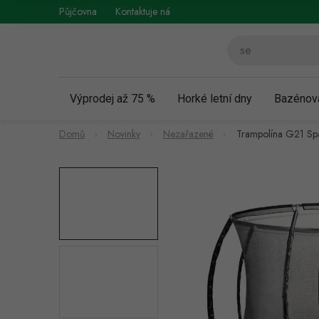
Přejít
Půjčovna
Kontaktuje nás
Obchodní podmínky
Vráce
na
obsah
Výprodej až 75 %
Horké letní dny
Bazénov
Domů
Novinky
Nezařazené
Trampolína G21 Spa