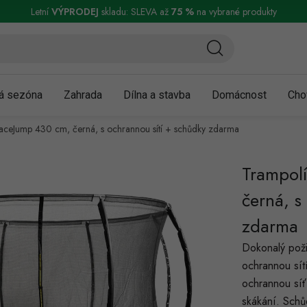
ní a reklamace
Podmínky ochrany osobních údajů
Obchodní podmínky
Letní
VÝPRODEJ
skladu: SLEVA až
75 %
na vybrané produkty
á sezóna
Zahrada
Dílna a stavba
Domácnost
Cho
ceJump 430 cm, černá, s ochrannou sítí + schůdky zdarma
Trampol
černá, s
zdarma
Dokonalý poži
ochrannou sít
ochrannou síť
skákání. Schů