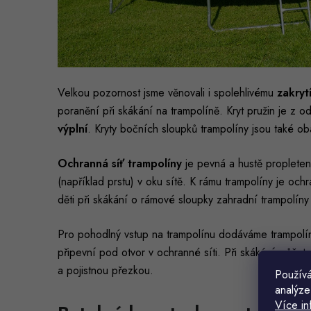
Velkou pozornost jsme věnovali i spolehlivému
zakryt
poranění při skákání na trampolíně. Kryt pružin je z
výplní
.
Kryty bočních sloupků trampolíny jsou také
Ochranná síť trampolíny
je pevná a hustě proplete
(například prstu) v oku sítě. K rámu trampolíny je ochr
děti při skákání o rámové sloupky zahradní trampolí
Pro pohodlný vstup na trampolínu dodáváme trampol
připevní pod otvor v ochranné síti. Při skákání můžete
a pojistnou přezkou.
Používá
analýze
Více in