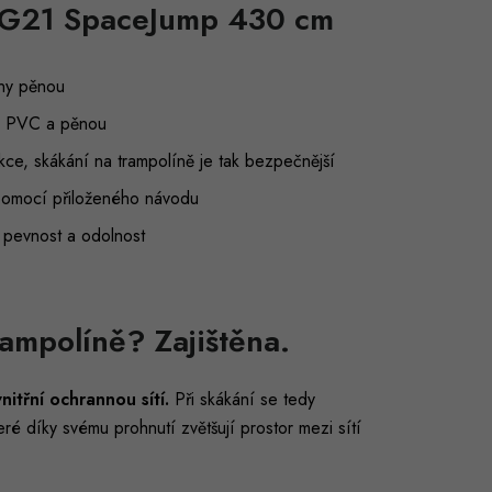
y G21 SpaceJump 430 cm
ěny pěnou
u – PVC a pěnou
ukce, skákání na trampolíně je tak bezpečnější
 pomocí přiloženého návodu
 pevnost a odolnost
rampolíně? Zajištěna.
nitřní ochrannou sítí.
Při skákání se tedy
é díky svému prohnutí zvětšují prostor mezi sítí