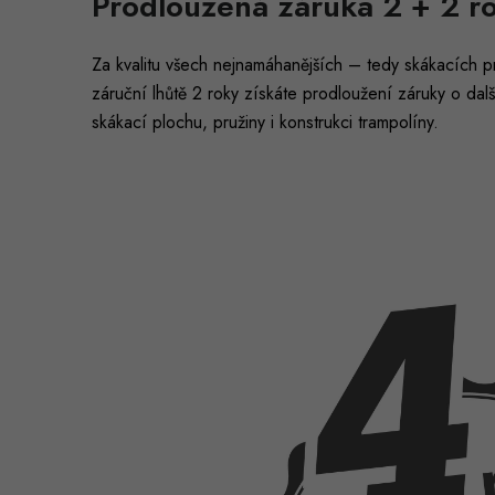
Prodloužená záruka 2 + 2 r
Za kvalitu všech nejnamáhanějších – tedy skákacích p
záruční lhůtě 2 roky získáte prodloužení záruky o dal
skákací plochu, pružiny i konstrukci trampolíny.