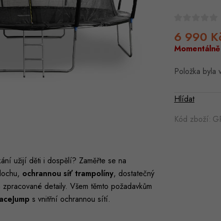
6 990 K
Momentálně
Položka byla
Hlídat
Kód zboží:
G
ání užijí děti i dospělí? Zaměřte se na
plochu,
ochrannou síť trampolíny
, dostatečný
a zpracované detaily. Všem těmto požadavkům
aceJump
s vnitřní ochrannou sítí.