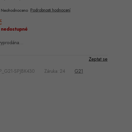
Podrobnosti hodnocení
Neohodnoceno
č
Měrná
cena:
 nedostupné
 vyprodána…
Zeptat se
P_G21-SPJBK430
Záruka
:
24
G21