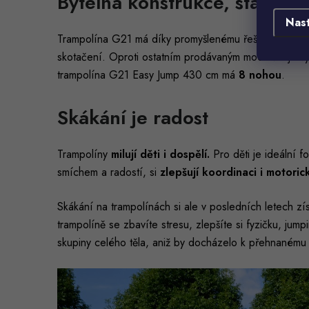
Bytelná konstrukce, stabilní
Nas
Trampolína G21 má díky promyšlenému řešení
vyšší s
skotačení. Oproti ostatním prodávaným modelům je v
trampolína G21 Easy Jump 430 cm má
8 nohou
.
Skákání je radost
Trampolíny
milují děti i dospělí.
Pro děti je ideální 
smíchem a radostí, si
zlepšují koordinaci i motori
Skákání na trampolínách si ale v posledních letech zí
trampolíně se zbavíte stresu, zlepšíte si fyzičku, ju
skupiny celého těla, aniž by docházelo k přehnanému