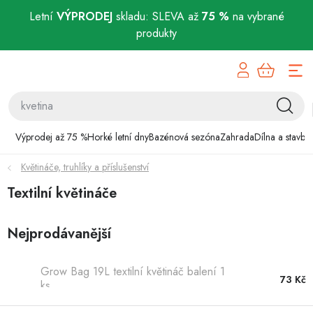
Letní
VÝPRODEJ
skladu: SLEVA až
75 %
na vybrané
produkty
Přejít
Výprodej až 75 %
na
obsah
Horké letní dny
Bazénová sezóna
Výprodej až 75 %
Horké letní dny
Bazénová sezóna
Zahrada
Dílna a stavba
Květináče, truhlíky a příslušenství
Zahrada
Textilní květináče
Dílna a stavba
Nejprodávanější
Domácnost
Grow Bag 19L textilní květináč balení 1
Chovatelské potřeby
73 Kč
ks