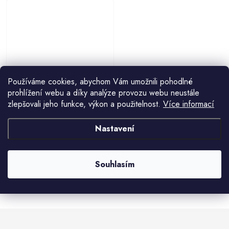
Používáme cookies, abychom Vám umožnili pohodlné
Horizontal Grow Bag 4 textilní
prohlížení webu a díky analýze provozu webu neustále
květináče na zeď černá balení 1 ks
zlepšovali jeho funkce, výkon a použitelnost.
Více informací
106 Kč
Nastavení
Souhlasím
O
v
l
á