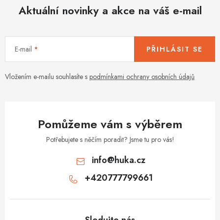
d
Aktuální novinky a akce na váš e-mail
a
c
í
E-mail
PŘIHLÁSIT SE
p
r
v
Vložením e-mailu souhlasíte s
podmínkami ochrany osobních údajů
k
y
v
Pomůžeme vám s výběrem
ý
p
Potřebujete s něčím poradit? Jsme tu pro vás!
i
info
@
huka.cz
s
+420777799661
u