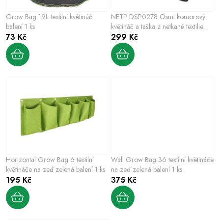
p
o
r
Grow Bag 19L textilní květináč
NETP DSP0278 Osmi komorový
d
o
balení 1 ks
květináč a taška z netkané textilie
u
73 Kč
180x90x30 cm
299 Kč
d
k
u
t
k
ů
t
ů
Horizontal Grow Bag 6 textilní
Wall Grow Bag 36 textilní květináče
květináče na zeď zelená balení 1 ks
na zeď zelená balení 1 ks
195 Kč
375 Kč