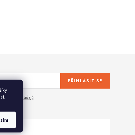
PŘIHLÁSIT SE
díky
st.
any osobních údajů
asím