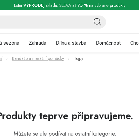
ní a reklamace
Podmínky ochrany osobních údajů
Obchodní podmínky
Letní
VÝPRODEJ
skladu: SLEVA až
75 %
na vybrané produkty
á sezóna
Zahrada
Dílna a stavba
Domácnost
Cho
ní
Bandáže a masážní pomůcky
Tejpy
Produkty teprve připravujeme.
Můžete se ale podívat na ostatní kategorie.