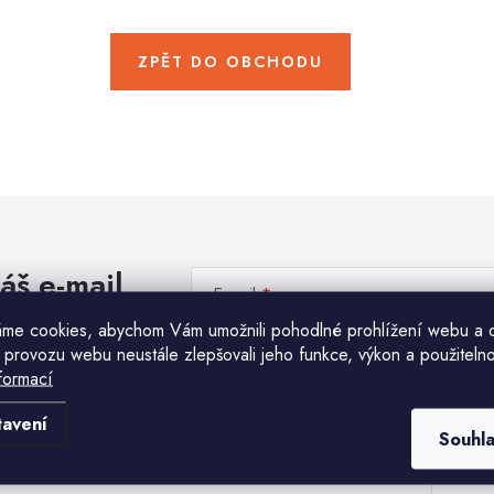
ZPĚT DO OBCHODU
áš e-mail
E-mail
me cookies, abychom Vám umožnili pohodlné prohlížení webu a 
 provozu webu neustále zlepšovali jeho funkce, výkon a použitelno
Vložením e-mailu souhlasíte s
podmínkami ochr
formací
tavení
Souhl