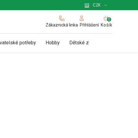
 pro podnikatele
Způsob doručení a platby
Zásady používání cookies
CZK
NÁKUPNÍ
KOŠÍK
Zákaznická linka
Košík
Přihlášení
vatelské potřeby
Hobby
Dětské zboží a hračky
N