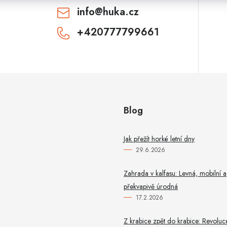
info
@
huka.cz
+420777799661
Blog
Jak přežít horké letní dny
29.6.2026
Zahrada v kalfasu: Levná, mobilní a
překvapivě úrodná
17.2.2026
Z krabice zpět do krabice: Revoluc