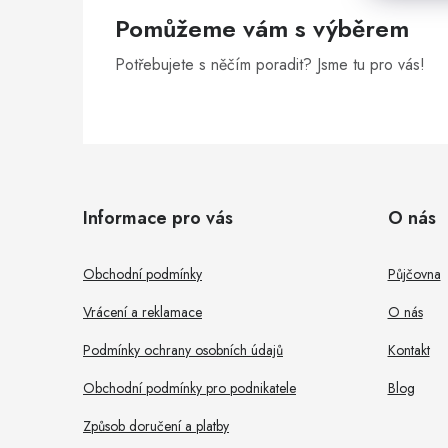
Pomůžeme vám s výběrem
Potřebujete s něčím poradit? Jsme tu pro vás!
Z
á
Informace pro vás
O nás
p
a
Obchodní podmínky
Půjčovna
t
Vrácení a reklamace
O nás
í
Podmínky ochrany osobních údajů
Kontakt
Obchodní podmínky pro podnikatele
Blog
Způsob doručení a platby