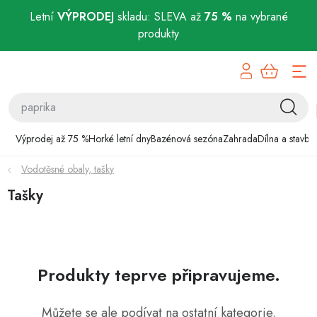
Letní
VÝPRODEJ
skladu: SLEVA až
75 %
na vybrané
produkty
Přejít
Výprodej až 75 %
na
obsah
Horké letní dny
Bazénová sezóna
Výprodej až 75 %
Horké letní dny
Bazénová sezóna
Zahrada
Dílna a stavba
Vodotěsné obaly, tašky
Zahrada
Tašky
Dílna a stavba
Domácnost
Produkty teprve připravujeme.
Chovatelské potřeby
Můžete se ale podívat na ostatní kategorie.