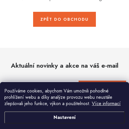
Hobby
Dětské zboží a hračky
ZPĚT DO OBCHODU
Novinky
World Cleanup Day
Akční ceny
Aktuální novinky a akce na váš e-mail
Půjčovna
Kontaktuje nás
Obchodní podmínky
Vrácení a reklamace
Podmínky ochrany osobních údajů
E-mail
PŘIHLÁSIT SE
Používáme cookies, abychom Vám umožnili pohodlné
Obchodní podmínky pro podnikatele
Způsob doručení a platby
prohlížení webu a díky analýze provozu webu neustále
Zásady používání cookies
O nás
Blog
zlepšovali jeho funkce, výkon a použitelnost.
Více informací
Vložením e-mailu souhlasíte s
podmínkami ochrany osobních údajů
Nastavení