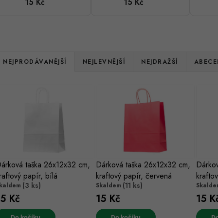
15 Kč
15 Kč
bílá
červená
Ř
NEJPRODÁVANĚJŠÍ
NEJLEVNĚJŠÍ
NEJDRAŽŠÍ
ABECE
a
V
z
ý
e
p
n
s
árková taška 26x12x32 cm,
Dárková taška 26x12x32 cm,
Dárkov
p
raftový papír, bílá
kraftový papír, červená
krafto
p
r
(3 ks)
(11 ks)
kaldem
Skaldem
Skalde
15 Kč
15 Kč
15 K
r
o
Do košíku
Do košíku
Do