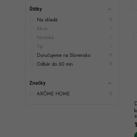
t
Štítky
r
Na skladě
11
a
Akce
0
n
Novinka
0
n
Tip
0
Doručujeme na Slovensko
11
í
Odběr do 60 min.
11
p
a
Značky
i
n
í
ARÔME HOME
11
e
D
k
l
S