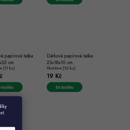
á papírová taška
Dárková papírová taška
x35 cm
23x18x10 cm
(11 ks)
(10 ks)
m
Skaldem
č
19 Kč
 košíku
Do košíku
díky
st.