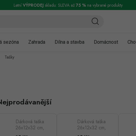
ní a reklamace
Podmínky ochrany osobních údajů
Obchodní podmínky
Letní
VÝPRODEJ
skladu: SLEVA až
75 %
na vybrané produkty
á sezóna
Zahrada
Dílna a stavba
Domácnost
Cho
Tašky
Nejprodávanější
Dárková taška
Dárková taška
26x12x32 cm,
26x12x32 cm,
kraftový papír,
kraftový papír,