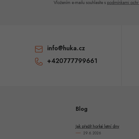
c
Vložením e-mailu souhlasíte s
podmínkami ochr
p
v
info
@
huka.cz
k
+420777799661
y
v
ý
p
Blog
u
Jak přežít horké letní dny
29.6.2026