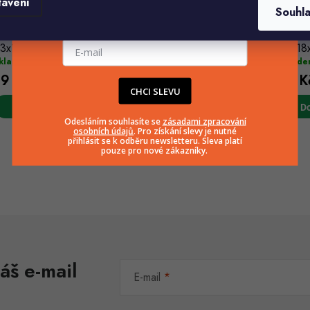
tavení
Souhl
E-mailová adresa
árková papírová taška
Dárková papírová taška
Dárkov
3x18x10 cm
32x26x12 cm
23x18
(8 ks)
(7 ks)
kladem
Skaldem
Sklade
19 Kč
29 Kč
19 K
CHCI SLEVU
Do košíku
Do košíku
Do
Odesláním souhlasíte se
zásadami zpracování
osobních údajů
. Pro získání slevy je nutné
přihlásit se k odběru newsletteru. Sleva platí
pouze pro nové zákazníky.
O
v
á
áš e-mail
d
E-mail
a