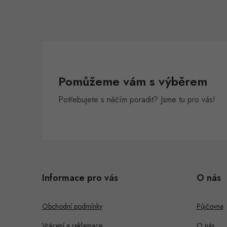
í
r
Pomůžeme vám s výběrem
Potřebujete s něčím poradit? Jsme tu pro vás!
Z
á
i
Informace pro vás
O nás
p
s
a
Obchodní podmínky
Půjčovna
t
Vrácení a reklamace
O nás