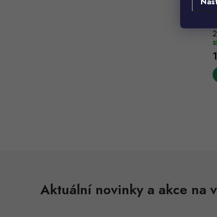
Nas
D
2
S
l
Aktuální novinky a akce na v