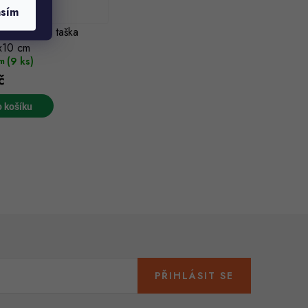
asím
á papírová taška
x10 cm
(9 ks)
m
č
 košíku
PŘIHLÁSIT SE