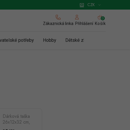
 pro podnikatele
Způsob doručení a platby
Zásady používání cookies
CZK
NÁKUPNÍ
KOŠÍK
Zákaznická linka
Košík
Přihlášení
vatelské potřeby
Hobby
Dětské zboží a hračky
N
Dárková taška
26x12x32 cm,
kraftový papír,