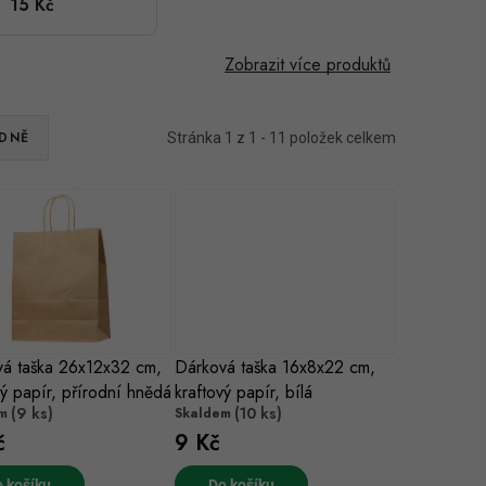
15 Kč
přírodní
hnědá
Zobrazit více produktů
DNĚ
Stránka
1
z
1
-
11
položek celkem
á taška 26x12x32 cm,
Dárková taška 16x8x22 cm,
vý papír, přírodní hnědá
kraftový papír, bílá
(9 ks)
(10 ks)
m
Skaldem
č
9 Kč
 košíku
Do košíku