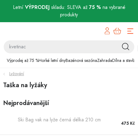
Letní
VÝPRODEJ
skladu: SLEVA až
75 %
na vybrané
produkty
Přejít
Výprodej až 75 %
na
obsah
Horké letní dny
Bazénová sezóna
Výprodej až 75 %
Horké letní dny
Bazénová sezóna
Zahrada
Dílna a stavba
Lyžování
Zahrada
Taška na lyžáky
Dílna a stavba
Nejprodávanější
Domácnost
Ski Bag vak na lyže černá délka 210 cm
Chovatelské potřeby
475 Kč