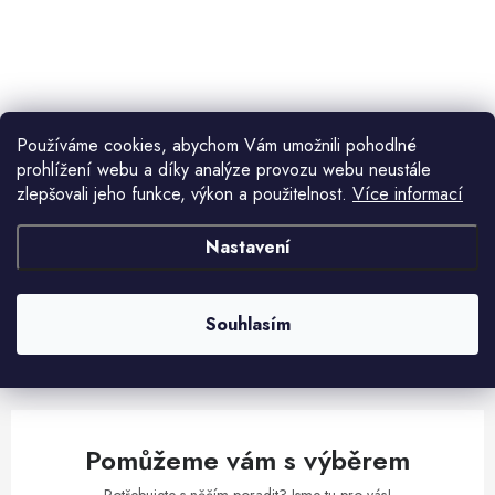
ů
t
ů
O
v
l
Používáme cookies, abychom Vám umožnili pohodlné
á
prohlížení webu a díky analýze provozu webu neustále
d
zlepšovali jeho funkce, výkon a použitelnost.
Více informací
Aktuální novinky a akce na váš e-mail
a
c
Nastavení
í
E-mail
PŘIHLÁSIT SE
p
r
Souhlasím
v
Vložením e-mailu souhlasíte s
podmínkami ochrany osobních údajů
k
y
v
Pomůžeme vám s výběrem
ý