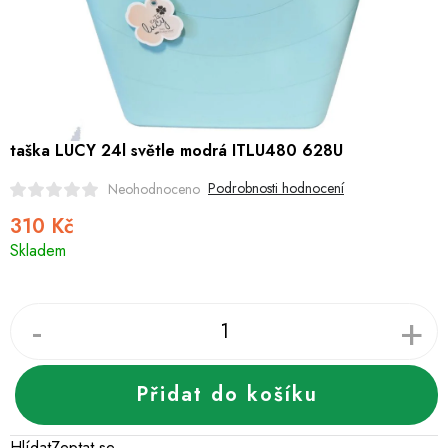
Hobby
Dětské zboží a hračky
Novinky
taška LUCY 24l světle modrá ITLU480 628U
World Cleanup Day
Podrobnosti hodnocení
Neohodnoceno
Akční ceny
310 Kč
Měrná
Skladem
cena:
Půjčovna
Kontaktuje nás
Obchodní podmínky
Vrácení a reklamace
Podmínky ochrany osobních údajů
Obchodní podmínky pro podnikatele
Způsob doručení a platby
Zásady používání cookies
O nás
Blog
Přidat do košíku
Hlídat
Zeptat se