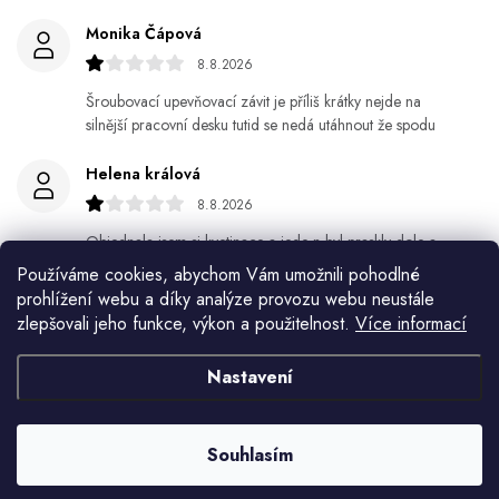
Monika Čápová
8.8.2026
Šroubovací upevňovací závit je příliš krátky nejde na
silnější pracovní desku tutid se nedá utáhnout že spodu
Helena králová
8.8.2026
Objednala jsem si kvetinace a jede n byl praskly dole a
kdyz jsem napsala jak to budem resit tak zadna odpoved
Používáme cookies, abychom Vám umožnili pohodlné
prohlížení webu a díky analýze provozu webu neustále
Jiří Jícha
zlepšovali jeho funkce, výkon a použitelnost.
Více informací
7.8.2026
Nastavení
Ján Kubala
7.8.2026
Souhlasím
Všetko bolo super ale škoda že návod je len v polsky a
anglicky .