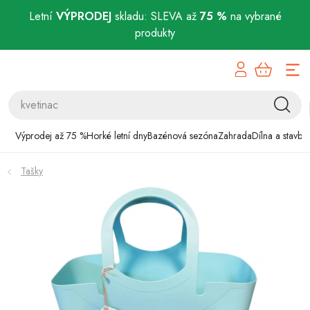
Letní
VÝPRODEJ
skladu: SLEVA až
75 %
na vybrané
produkty
Přejít
Výprodej až 75 %
na
obsah
Horké letní dny
Bazénová sezóna
Výprodej až 75 %
Horké letní dny
Bazénová sezóna
Zahrada
Dílna a stavba
Zahrada
Tašky
Dílna a stavba
Domácnost
Chovatelské potřeby