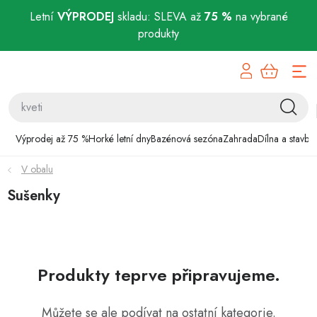
Letní
VÝPRODEJ
skladu: SLEVA až
75 %
na vybrané
produkty
Přejít
Výprodej až 75 %
na
obsah
Horké letní dny
Bazénová sezóna
Výprodej až 75 %
Horké letní dny
Bazénová sezóna
Zahrada
Dílna a stavba
V obalu
Zahrada
Sušenky
Dílna a stavba
Domácnost
Produkty teprve připravujeme.
Chovatelské potřeby
Můžete se ale podívat na ostatní kategorie.