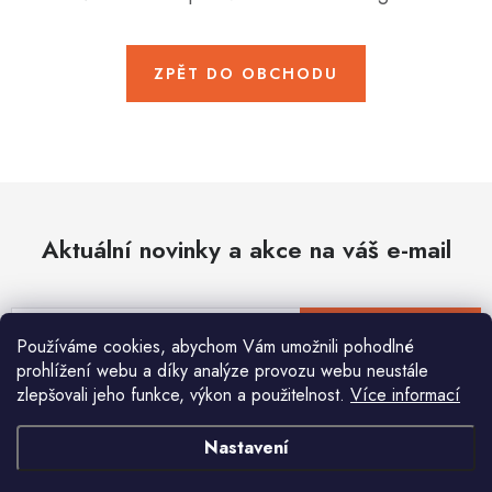
Hobby
Dětské zboží a hračky
ZPĚT DO OBCHODU
Novinky
World Cleanup Day
Akční ceny
Aktuální novinky a akce na váš e-mail
Půjčovna
Kontaktuje nás
Obchodní podmínky
Vrácení a reklamace
Podmínky ochrany osobních údajů
E-mail
PŘIHLÁSIT SE
Používáme cookies, abychom Vám umožnili pohodlné
Obchodní podmínky pro podnikatele
Způsob doručení a platby
prohlížení webu a díky analýze provozu webu neustále
Zásady používání cookies
O nás
Blog
zlepšovali jeho funkce, výkon a použitelnost.
Více informací
Vložením e-mailu souhlasíte s
podmínkami ochrany osobních údajů
Nastavení