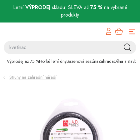
Letní
VÝPRODEJ
skladu: SLEVA až
75 %
na vybrané
produkty
Přejít
Výprodej až 75 %
na
obsah
Horké letní dny
Bazénová sezóna
Výprodej až 75 %
Horké letní dny
Bazénová sezóna
Zahrada
Dílna a stavba
Zahrada
Struny na zahradní nářadí
Dílna a stavba
Domácnost
Chovatelské potřeby