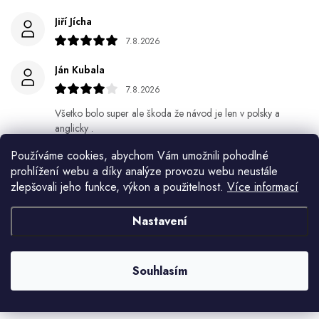
Jiří Jícha
7.8.2026
Ján Kubala
7.8.2026
Všetko bolo super ale škoda že návod je len v polsky a
anglicky .
Používáme cookies, abychom Vám umožnili pohodlné
Gabriela Březinová Vágnerová
prohlížení webu a díky analýze provozu webu neustále
5.8.2026
zlepšovali jeho funkce, výkon a použitelnost.
Více informací
Velmi rychlé odeslání. Spokojenost
Nastavení
HELENA MINAŘÍKOVÁ
5.8.2026
Souhlasím
Je sice větší ale vypadá dobře
Zobrazit další hodnocení