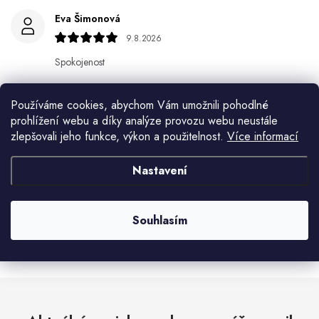
Eva Šimonová
9.8.2026
Spokojenost
Jiří Jícha
Používáme cookies, abychom Vám umožnili pohodlné
7.8.2026
prohlížení webu a díky analýze provozu webu neustále
zlepšovali jeho funkce, výkon a použitelnost.
Více informací
Ján Kubala
7.8.2026
Nastavení
Všetko bolo super ale škoda že návod je len v polsky a
anglicky .
Souhlasím
Zobrazit další hodnocení