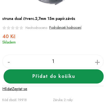
Hobby
Dětské zboží a hračky
struna dual čtverc.2,7mm 15m papír.závěs
Novinky
Podrobnosti hodnocení
Neohodnoceno
40 Kč
World Cleanup Day
Měrná
Skladem
cena:
Akční ceny
Půjčovna
Kontaktuje nás
Obchodní podmínky
Vrácení a reklamace
Podmínky ochrany osobních údajů
Obchodní podmínky pro podnikatele
Přidat do košíku
Způsob doručení a platby
Zásady používání cookies
O nás
Blog
Hlídat
Zeptat se
Kód zboží:
19918
Záruka
:
2 roky