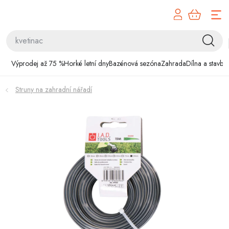
Přejít
na
obsah
Výprodej až 75 %
Výprodej až 75 %
Horké letní dny
Bazénová sezóna
Zahrada
Dílna a stavba
Horké letní dny
Struny na zahradní nářadí
Bazénová sezóna
Zahrada
Dílna a stavba
Domácnost
Chovatelské potřeby