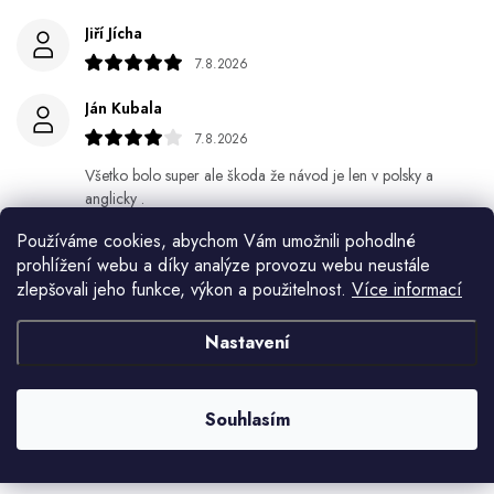
Jiří Jícha
7.8.2026
Ján Kubala
7.8.2026
Všetko bolo super ale škoda že návod je len v polsky a
anglicky .
Používáme cookies, abychom Vám umožnili pohodlné
Gabriela Březinová Vágnerová
prohlížení webu a díky analýze provozu webu neustále
5.8.2026
zlepšovali jeho funkce, výkon a použitelnost.
Více informací
Velmi rychlé odeslání. Spokojenost
Nastavení
HELENA MINAŘÍKOVÁ
5.8.2026
Souhlasím
Je sice větší ale vypadá dobře
Zobrazit další hodnocení