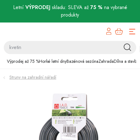
Letní
VÝPRODEJ
skladu: SLEVA až
75 %
na vybrané
produkty
Přejít
Výprodej až 75 %
na
obsah
Horké letní dny
Bazénová sezóna
Výprodej až 75 %
Horké letní dny
Bazénová sezóna
Zahrada
Dílna a stavba
Zahrada
Struny na zahradní nářadí
Dílna a stavba
Domácnost
Chovatelské potřeby