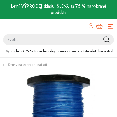
Letní
VÝPRODEJ
skladu: SLEVA až
75 %
na vybrané
produkty
Přejít
Výprodej až 75 %
na
obsah
Horké letní dny
Bazénová sezóna
Výprodej až 75 %
Horké letní dny
Bazénová sezóna
Zahrada
Dílna a stavba
Zahrada
Struny na zahradní nářadí
Dílna a stavba
Domácnost
Chovatelské potřeby