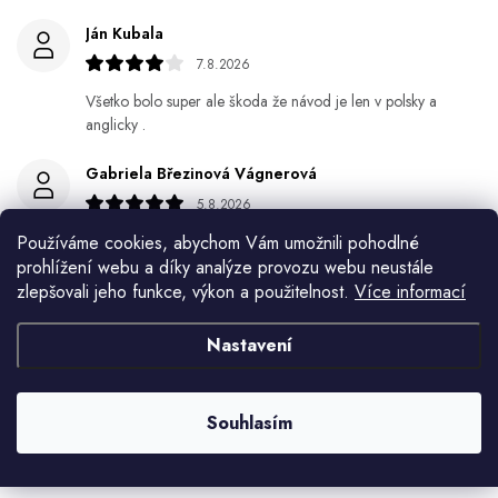
Ján Kubala
7.8.2026
Všetko bolo super ale škoda že návod je len v polsky a
anglicky .
Gabriela Březinová Vágnerová
5.8.2026
Velmi rychlé odeslání. Spokojenost
Používáme cookies, abychom Vám umožnili pohodlné
prohlížení webu a díky analýze provozu webu neustále
HELENA MINAŘÍKOVÁ
zlepšovali jeho funkce, výkon a použitelnost.
Více informací
5.8.2026
Nastavení
Je sice větší ale vypadá dobře
Ivana Mimrackova
Souhlasím
4.8.2026
Zobrazit další hodnocení