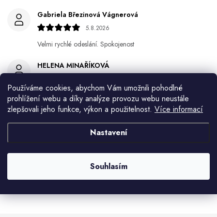
Gabriela Březinová Vágnerová
5.8.2026
Velmi rychlé odeslání. Spokojenost
HELENA MINAŘÍKOVÁ
5.8.2026
Používáme cookies, abychom Vám umožnili pohodlné
Je sice větší ale vypadá dobře
prohlížení webu a díky analýze provozu webu neustále
zlepšovali jeho funkce, výkon a použitelnost.
Více informací
Ivana Mimrackova
4.8.2026
Nastavení
Jaroslav Kováč
2.8.2026
Souhlasím
Zobrazit další hodnocení