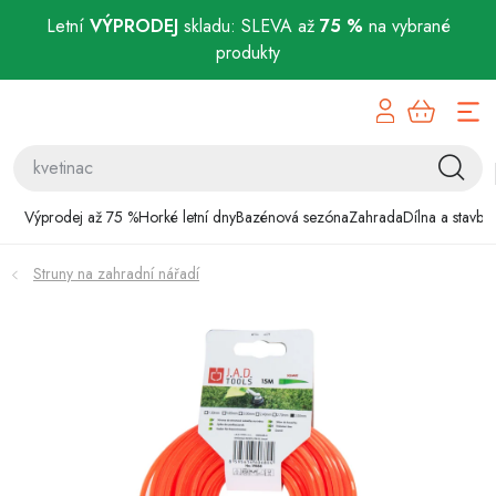
Letní
VÝPRODEJ
skladu: SLEVA až
75 %
na vybrané
produkty
Přejít
Výprodej až 75 %
na
obsah
Horké letní dny
Bazénová sezóna
Výprodej až 75 %
Horké letní dny
Bazénová sezóna
Zahrada
Dílna a stavba
Zahrada
Struny na zahradní nářadí
Dílna a stavba
Domácnost
Chovatelské potřeby