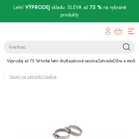
Letní
VÝPRODEJ
skladu: SLEVA až
75 %
na vybrané
produkty
Přejít
Výprodej až 75 %
na
obsah
Horké letní dny
Bazénová sezóna
Výprodej až 75 %
Horké letní dny
Bazénová sezóna
Zahrada
Dílna a stavba
Zahrada
Spony na zahradní hadice
Dílna a stavba
Domácnost
Chovatelské potřeby