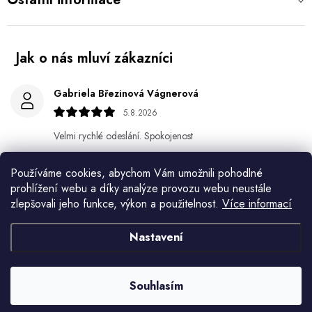
Gabriela Březinová Vágnerová
5.8.2026
Velmi rychlé odeslání. Spokojenost
HELENA MINAŘÍKOVÁ
Používáme cookies, abychom Vám umožnili pohodlné
5.8.2026
prohlížení webu a díky analýze provozu webu neustále
zlepšovali jeho funkce, výkon a použitelnost.
Více informací
Je sice větší ale vypadá dobře
Nastavení
Ivana Mimrackova
4.8.2026
Souhlasím
Jaroslav Kováč
2.8.2026