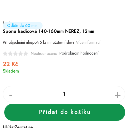
Hobby
Dětské zboží a hračky
Levior
Odběr do 60 min.
Novinky
Spona hadicová 140-160mm NEREZ, 12mm
Při objednání alespoň 5 ks množstevní sleva
Více informací
World Cleanup Day
Podrobnosti hodnocení
Neohodnoceno
Akční ceny
22 Kč
Měrná
Skladem
cena:
Půjčovna
Kontaktuje nás
Obchodní podmínky
Vrácení a reklamace
Podmínky ochrany osobních údajů
Obchodní podmínky pro podnikatele
Způsob doručení a platby
Zásady používání cookies
O nás
Blog
Přidat do košíku
Hlídat
Zeptat se