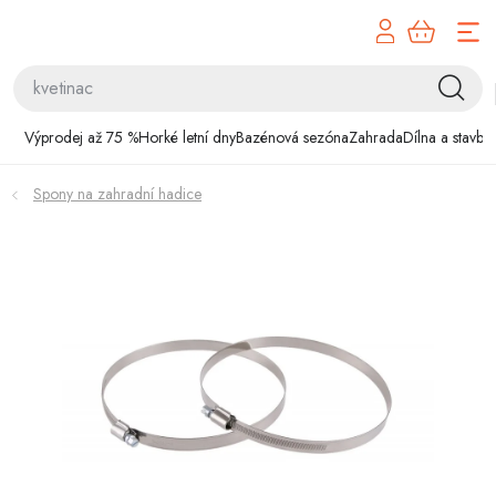
Přejít
na
obsah
Výprodej až 75 %
Výprodej až 75 %
Horké letní dny
Bazénová sezóna
Zahrada
Dílna a stavba
Horké letní dny
Spony na zahradní hadice
Bazénová sezóna
Zahrada
Dílna a stavba
Domácnost
Chovatelské potřeby