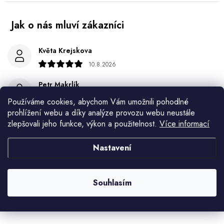
Květa Krejskova
10.8.2026
Petr Makrlík
10.8.2026
Používáme cookies, abychom Vám umožnili pohodlné
prohlížení webu a díky analýze provozu webu neustále
František Kašpárek
zlepšovali jeho funkce, výkon a použitelnost.
Více informací
9.8.2026
Nastavení
Eva Šimonová
9.8.2026
Souhlasím
Spokojenost
Zobrazit další hodnocení