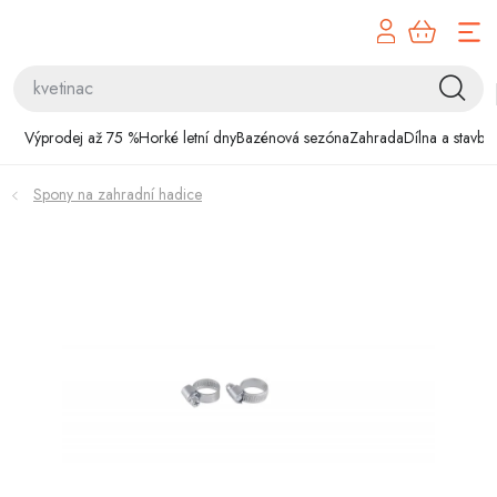
Přejít
na
obsah
Výprodej až 75 %
Výprodej až 75 %
Horké letní dny
Bazénová sezóna
Zahrada
Dílna a stavba
Horké letní dny
Spony na zahradní hadice
Bazénová sezóna
Zahrada
Dílna a stavba
Domácnost
Chovatelské potřeby