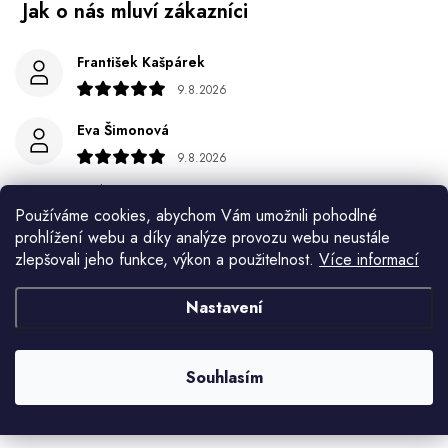
František Kašpárek
9.8.2026
Eva Šimonová
9.8.2026
Spokojenost
Používáme cookies, abychom Vám umožnili pohodlné
Jiří Jícha
prohlížení webu a díky analýze provozu webu neustále
zlepšovali jeho funkce, výkon a použitelnost.
Více informací
7.8.2026
Ján Kubala
Nastavení
7.8.2026
Všetko bolo super ale škoda že návod je len v polsky a
Souhlasím
anglicky .
Zobrazit další hodnocení