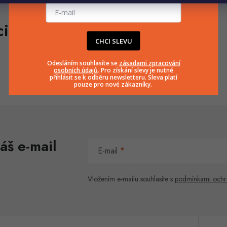
CHCI SLEVU
Odesláním souhlasíte se
zásadami zpracování
osobních údajů
. Pro získání slevy je nutné
přihlásit se k odběru newsletteru. Sleva platí
pouze pro nové zákazníky.
áš e-mail
E-mail
Vložením e-mailu souhlasíte s
podmínkami ochr