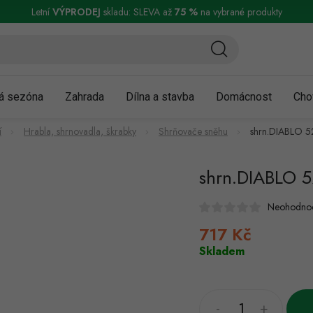
ní a reklamace
Podmínky ochrany osobních údajů
Obchodní podmínky
Letní
VÝPRODEJ
skladu: SLEVA až
75 %
na vybrané produkty
á sezóna
Zahrada
Dílna a stavba
Domácnost
Cho
í
Hrabla, shrnovadla, škrabky
Shrňovače sněhu
shrn.DIABLO 
shrn.DIABLO 
Neohodno
717 Kč
Měrná
cena:
Skladem