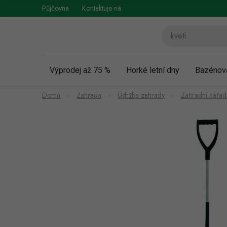
Přejít
Půjčovna
Kontaktuje nás
Obchodní podmínky
Vráce
na
obsah
Výprodej až 75 %
Horké letní dny
Bazénov
Domů
Zahrada
Údržba zahrady
Zahradní nářad