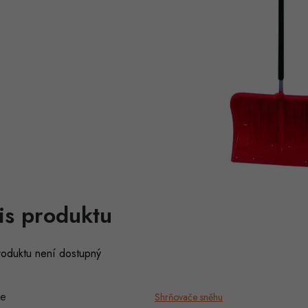
is produktu
roduktu není dostupný
ie
Shrňovače sněhu