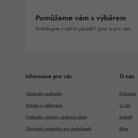
Pomůžeme vám s výběrem
Potřebujete s něčím poradit? Jsme tu pro vás!
Z
á
Informace pro vás
O nás
p
a
Obchodní podmínky
Půjčovna
t
Vrácení a reklamace
O nás
í
Podmínky ochrany osobních údajů
Kontakt
Obchodní podmínky pro podnikatele
Blog