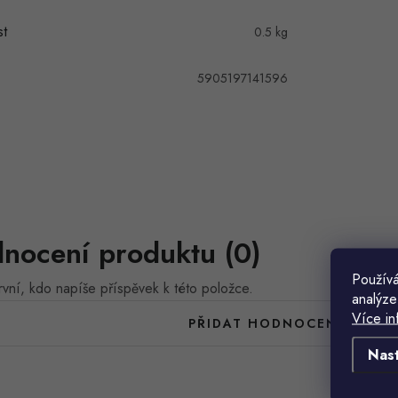
t
0.5 kg
5905197141596
nocení produktu (0)
Používá
vní, kdo napíše příspěvek k této položce.
analýze
Více in
PŘIDAT HODNOCENÍ
Nas