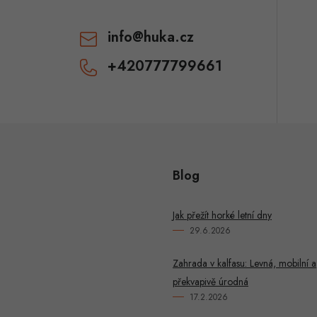
info
@
huka.cz
+420777799661
Blog
Jak přežít horké letní dny
29.6.2026
Zahrada v kalfasu: Levná, mobilní a
překvapivě úrodná
17.2.2026