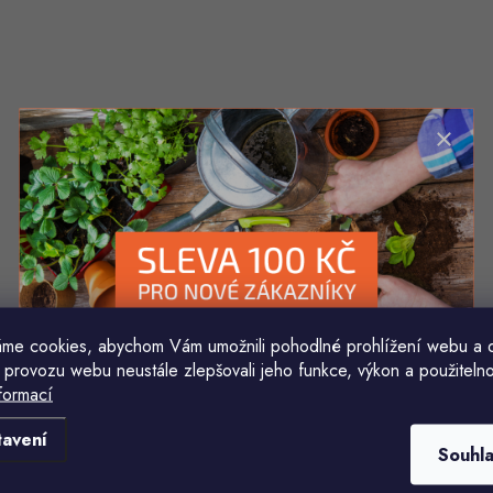
me cookies, abychom Vám umožnili pohodlné prohlížení webu a 
 provozu webu neustále zlepšovali jeho funkce, výkon a použitelno
formací
Komu ji máme poslat?
tavení
Souhl
E-mailová adresa