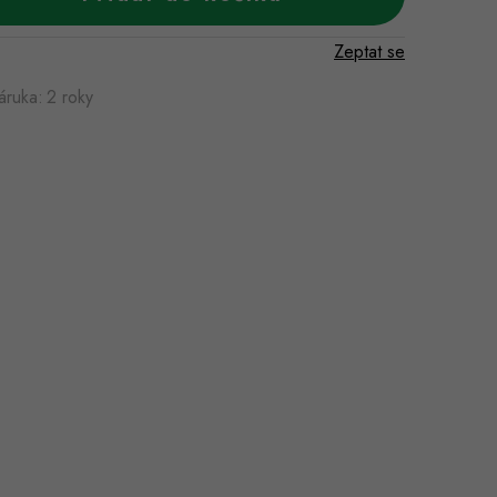
Zeptat se
áruka
:
2 roky