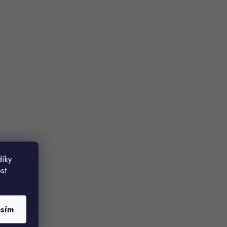
díky
st.
asím