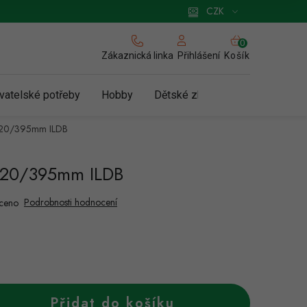
 pro podnikatele
Způsob doručení a platby
Zásady používání cookies
CZK
NÁKUPNÍ
KOŠÍK
Zákaznická linka
Košík
Přihlášení
vatelské potřeby
Hobby
Dětské zboží a hračky
N
520/395mm ILDB
520/395mm ILDB
Podrobnosti hodnocení
ceno
Přidat do košíku