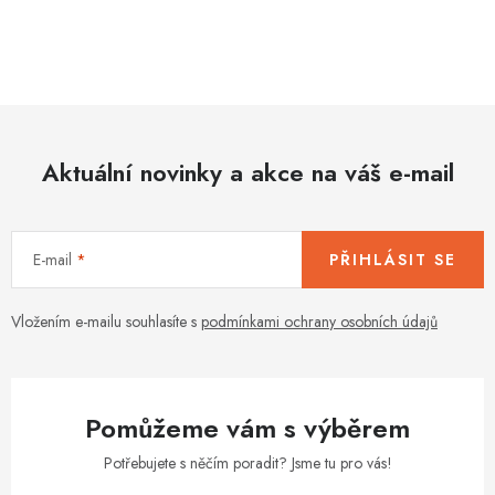
O
v
l
á
d
Aktuální novinky a akce na váš e-mail
a
c
í
E-mail
PŘIHLÁSIT SE
p
r
v
Vložením e-mailu souhlasíte s
podmínkami ochrany osobních údajů
k
y
v
Pomůžeme vám s výběrem
ý
p
Potřebujete s něčím poradit? Jsme tu pro vás!