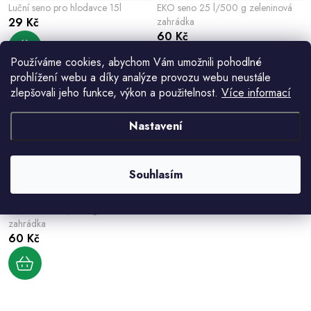
Luční seno pro hlodavce 15l
EKO seno 25 l/500 g zeleninová
29 Kč
zahrádka
60 Kč
Používáme cookies, abychom Vám umožnili pohodlné
prohlížení webu a díky analýze provozu webu neustále
zlepšovali jeho funkce, výkon a použitelnost.
Více informací
Nastavení
Souhlasím
EKO seno 25 l/500 g ovocná
zahrádka
60 Kč