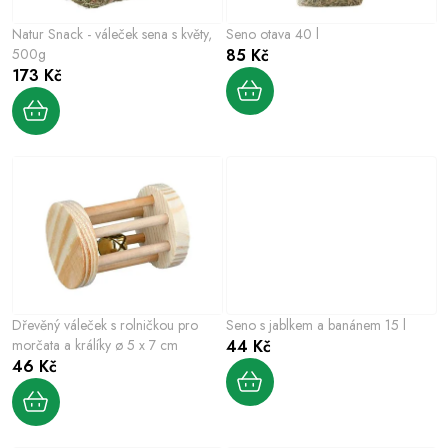
p
o
r
Natur Snack - váleček sena s květy,
Seno otava 40 l
d
o
500g
85 Kč
u
173 Kč
d
k
u
t
k
ů
t
ů
Dřevěný váleček s rolničkou pro
Seno s jablkem a banánem 15 l
morčata a králíky ø 5 x 7 cm
44 Kč
46 Kč