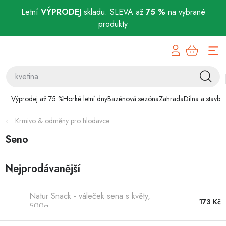
Letní
VÝPRODEJ
skladu: SLEVA až
75 %
na vybrané
produkty
Přejít
Výprodej až 75 %
na
obsah
Horké letní dny
Bazénová sezóna
Výprodej až 75 %
Horké letní dny
Bazénová sezóna
Zahrada
Dílna a stavba
Krmivo & odměny pro hlodavce
Zahrada
Seno
Dílna a stavba
Nejprodávanější
Domácnost
Natur Snack - váleček sena s květy,
Chovatelské potřeby
173 Kč
500g