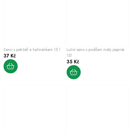
Seno s petrželí a heřmánkem 15 l
Luční seno s podílem máty peprné
37 Kč
15l
35 Kč