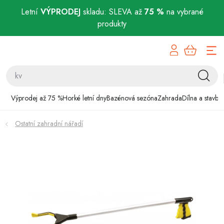
Letní
VÝPRODEJ
skladu: SLEVA až
75 %
na vybrané
produkty
Přejít
Výprodej až 75 %
na
obsah
Horké letní dny
Bazénová sezóna
Výprodej až 75 %
Horké letní dny
Bazénová sezóna
Zahrada
Dílna a stavba
Zahrada
Ostatní zahradní nářadí
Dílna a stavba
Domácnost
Chovatelské potřeby