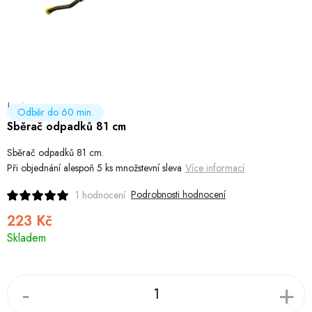
Hobby
Dětské zboží a hračky
Novinky
Levior
World Cleanup Day
Odběr do 60 min.
Sběrač odpadků 81 cm
Akční ceny
Sběrač odpadků 81 cm.
Při objednání alespoň 5 ks množstevní sleva
Více informací
Půjčovna
Kontaktuje nás
Obchodní podmínky
Podrobnosti hodnocení
1 hodnocení
Vrácení a reklamace
Podmínky ochrany osobních údajů
223 Kč
Obchodní podmínky pro podnikatele
Způsob doručení a platby
Měrná
Skladem
cena:
Zásady používání cookies
O nás
Blog