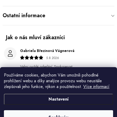
Ostatní informace
Gabriela Březinová Vágnerová
5.8.2026
Velmi rychlé odeslání. Spokojenost
Používáme cookies, abychom Vám umožnili pohodlné
HELENA MINAŘÍKOVÁ
prohlížení webu a díky analýze provozu webu neustále
5.8.2026
zlepšovali jeho funkce, výkon a použitelnost.
Více informací
Je sice větší ale vypadá dobře
Nastavení
Ivana Mimrackova
4.8.2026