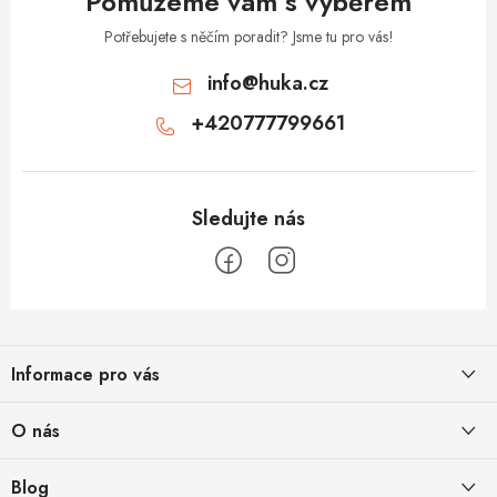
Pomůžeme vám s výběrem
Potřebujete s něčím poradit? Jsme tu pro vás!
info
@
huka.cz
+420777799661
Z
á
Informace pro vás
p
a
Obchodní podmínky
O nás
t
Vrácení a reklamace
í
Půjčovna
Blog