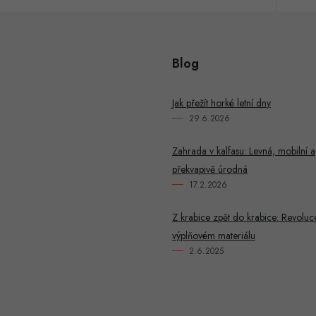
Blog
Jak přežít horké letní dny
29.6.2026
Zahrada v kalfasu: Levná, mobilní a
překvapivě úrodná
17.2.2026
Z krabice zpět do krabice: Revoluc
výplňovém materiálu
2.6.2025