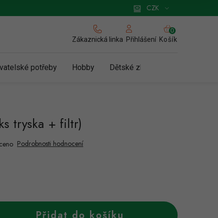
 pro podnikatele
Způsob doručení a platby
Zásady používání cookies
CZK
NÁKUPNÍ
KOŠÍK
Zákaznická linka
Košík
Přihlášení
vatelské potřeby
Hobby
Dětské zboží a hračky
N
s tryska + filtr)
Podrobnosti hodnocení
ceno
Přidat do košíku