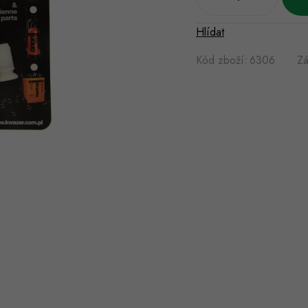
Hlídat
Kód zboží:
6306
Zá