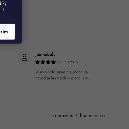
díky
st.
asím
Ján Kubala
7.8.2026
Všetko bolo super ale škoda že
návod je len v polsky a anglicky .
Zobrazit další hodnocení