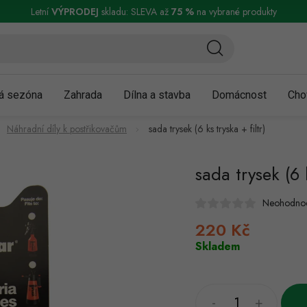
ní a reklamace
Podmínky ochrany osobních údajů
Obchodní podmínky
Letní
VÝPRODEJ
skladu: SLEVA až
75 %
na vybrané produkty
á sezóna
Zahrada
Dílna a stavba
Domácnost
Cho
Náhradní díly k postřikovačům
sada trysek (6 ks tryska + filtr)
sada trysek (6 k
Neohodno
220 Kč
Měrná
cena:
Skladem