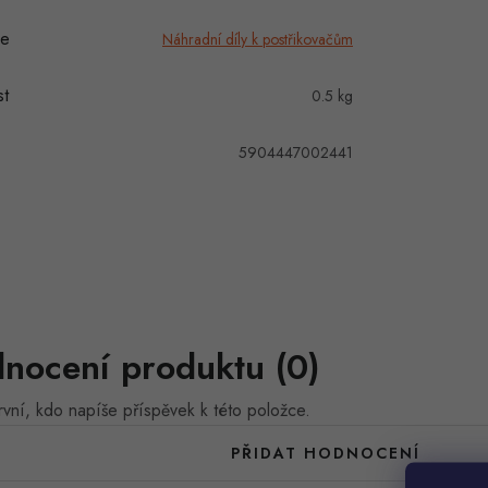
ie
Náhradní díly k postřikovačům
t
0.5 kg
5904447002441
nocení produktu (0)
vní, kdo napíše příspěvek k této položce.
PŘIDAT HODNOCENÍ