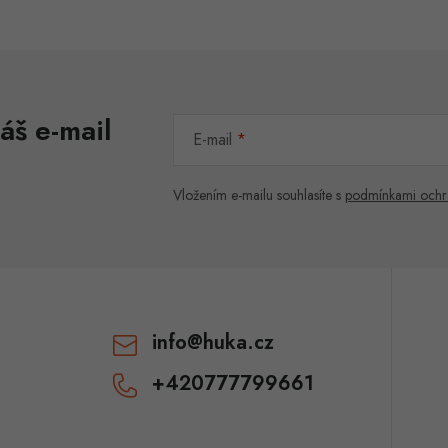
áš e-mail
E-mail
Vložením e-mailu souhlasíte s
podmínkami ochr
info
@
huka.cz
+420777799661