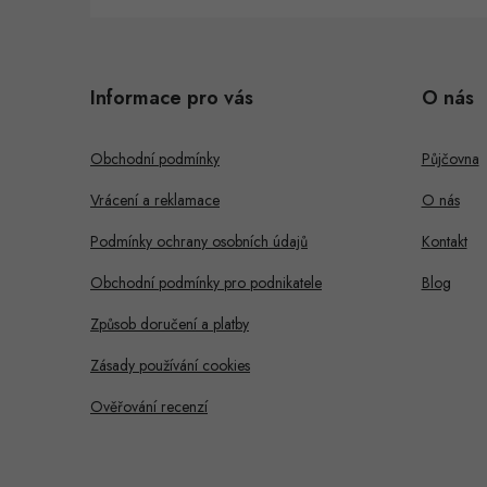
Z
á
Informace pro vás
O nás
p
a
Obchodní podmínky
Půjčovna
t
Vrácení a reklamace
O nás
í
Podmínky ochrany osobních údajů
Kontakt
Obchodní podmínky pro podnikatele
Blog
Způsob doručení a platby
Zásady používání cookies
Ověřování recenzí