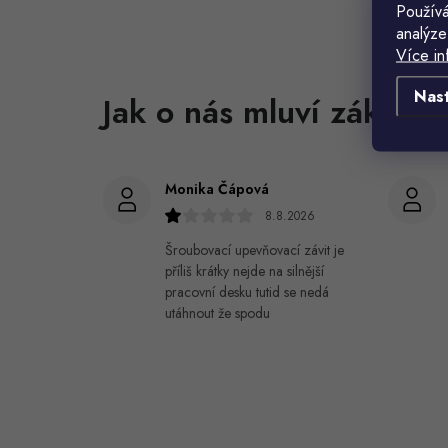
Používá
analýze
Více in
Nas
Monika Čápová
8.8.2026
Šroubovací upevňovací závit je
příliš krátky nejde na silnější
pracovní desku tutid se nedá
utáhnout že spodu