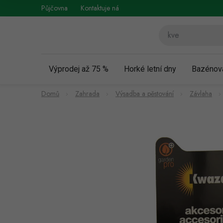
Přejít
Půjčovna
Kontaktuje nás
Obchodní podmínky
Vráce
na
obsah
Výprodej až 75 %
Horké letní dny
Bazénov
Domů
Zahrada
Výsadba a pěstování
Závlaha