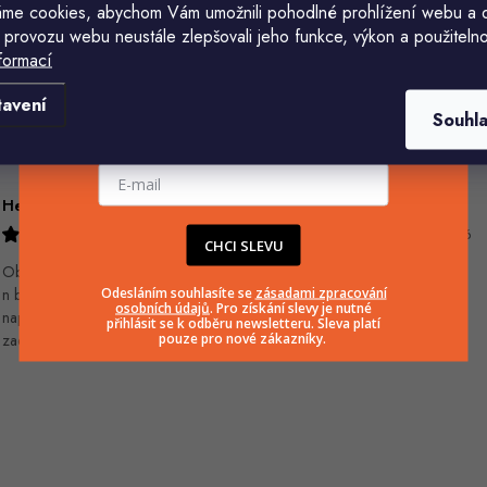
me cookies, abychom Vám umožnili pohodlné prohlížení webu a 
 provozu webu neustále zlepšovali jeho funkce, výkon a použitelno
formací
Komu ji máme poslat?
tavení
Souhl
E-mailová adresa
Helena králová
Jiří Jícha
8.8.2026
7.8.2026
CHCI SLEVU
Objednala jsem si kvetinace a jede
Odesláním souhlasíte se
zásadami zpracování
n byl praskly dole a kdyz jsem
osobních údajů
. Pro získání slevy je nutné
napsala jak to budem resit tak
přihlásit se k odběru newsletteru. Sleva platí
pouze pro nové zákazníky.
zadna odpoved